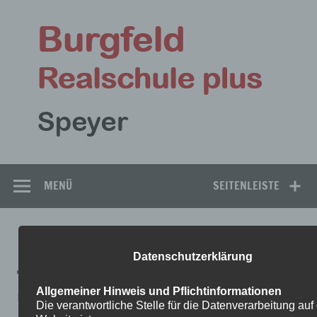
Zum
Inhalt
Bu
springen
Rea
Speyer
MENÜ
SEITENLEISTE
DEUTSCH-4
Datenschutzerklärung
Allgemeiner Hinweis und Pflichtinformationen
Deutsch-4
Die verantwortliche Stelle für die Datenverarbeitung auf