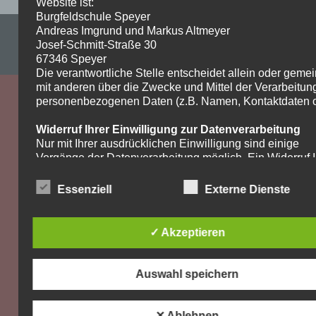
Website ist:
Burgfeldschule Speyer
Andreas Imgrund und Markus Altmeyer
Impressum & Datenschutzerklärung
Josef-Schmitt-Straße 30
WordPress-Theme: Dynamic News von ThemeZee.
67346 Speyer
Die verantwortliche Stelle entscheidet allein oder gem
mit anderen über die Zwecke und Mittel der Verarbeitun
personenbezogenen Daten (z.B. Namen, Kontaktdaten o.
Widerruf Ihrer Einwilligung zur Datenverarbeitung
Nur mit Ihrer ausdrücklichen Einwilligung sind einige
Vorgänge der Datenverarbeitung möglich. Ein Widerruf I
bereits erteilten Einwilligung ist jederzeit möglich. Für d
Widerruf genügt eine formlose Mitteilung per E-Mail. Die
Essenziell
Externe Dienste
Rechtmäßigkeit der bis zum Widerruf erfolgten
Datenverarbeitung bleibt vom Widerruf unberührt.
✓ Akzeptieren
Recht auf Beschwerde bei der zuständigen
Aufsichtsbehörde
Als Betroffener steht Ihnen im Falle eines
Auswahl speichern
datenschutzrechtlichen Verstoßes ein Beschwerderecht
der zuständigen Aufsichtsbehörde zu. Zuständige
Aufsichtsbehörde bezüglich datenschutzrechtlicher Frag
✕ Ablehnen