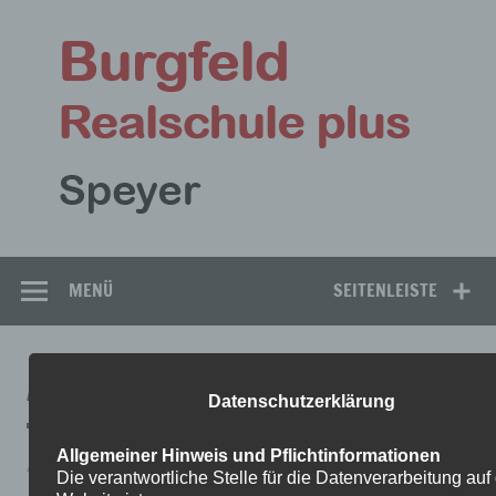
Zum
Inhalt
Bu
springen
Rea
Speyer
MENÜ
SEITENLEISTE
AUFGABEN_FRANZÖSISCH-2
Datenschutzerklärung
Allgemeiner Hinweis und Pflichtinformationen
Aufgaben_Französisch-2
Die verantwortliche Stelle für die Datenverarbeitung auf