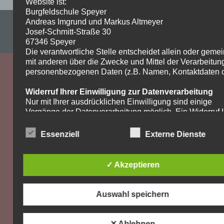
Website ist:
Burgfeldschule Speyer
Andreas Imgrund und Markus Altmeyer
Impressum & Datenschutzerklärung
Josef-Schmitt-Straße 30
WordPress-Theme: Dynamic News von ThemeZee.
67346 Speyer
Die verantwortliche Stelle entscheidet allein oder gem
mit anderen über die Zwecke und Mittel der Verarbeitun
personenbezogenen Daten (z.B. Namen, Kontaktdaten o.
Widerruf Ihrer Einwilligung zur Datenverarbeitung
Nur mit Ihrer ausdrücklichen Einwilligung sind einige
Vorgänge der Datenverarbeitung möglich. Ein Widerruf I
bereits erteilten Einwilligung ist jederzeit möglich. Für d
Widerruf genügt eine formlose Mitteilung per E-Mail. Die
Essenziell
Externe Dienste
Rechtmäßigkeit der bis zum Widerruf erfolgten
Datenverarbeitung bleibt vom Widerruf unberührt.
✓ Akzeptieren
Recht auf Beschwerde bei der zuständigen
Aufsichtsbehörde
Als Betroffener steht Ihnen im Falle eines
Auswahl speichern
datenschutzrechtlichen Verstoßes ein Beschwerderecht
der zuständigen Aufsichtsbehörde zu. Zuständige
Aufsichtsbehörde bezüglich datenschutzrechtlicher Frag
✕ Ablehnen