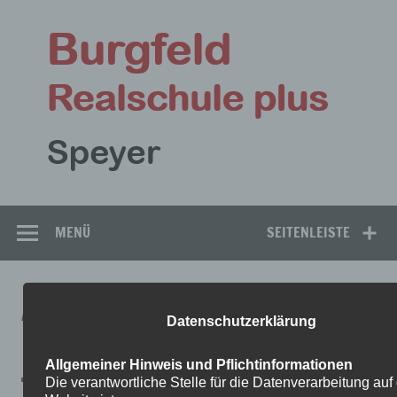
Zum
Inhalt
Bu
springen
Rea
Speyer
MENÜ
SEITENLEISTE
AUFGABEN_ARBEITSPLAN3_4_9
Datenschutzerklärung
D_BIO_BK
Allgemeiner Hinweis und Pflichtinformationen
Die verantwortliche Stelle für die Datenverarbeitung auf