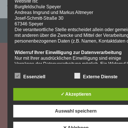
Website ist:
Aufgaben_Arbeitsplan3_4_9d_Bio_BK
Burgfeldschule Speyer
Andreas Imgrund und Markus Altmeyer
Josef-Schmitt-Straße 30
67346 Speyer
Impressum & Datenschutzerklärung
Die verantwortliche Stelle entscheidet allein oder gem
mit anderen über die Zwecke und Mittel der Verarbeitun
WordPress-Theme: Dynamic News von ThemeZee.
personenbezogenen Daten (z.B. Namen, Kontaktdaten o.
Widerruf Ihrer Einwilligung zur Datenverarbeitung
Nur mit Ihrer ausdrücklichen Einwilligung sind einige
Vorgänge der Datenverarbeitung möglich. Ein Widerruf I
bereits erteilten Einwilligung ist jederzeit möglich. Für d
Widerruf genügt eine formlose Mitteilung per E-Mail. Die
Essenziell
Externe Dienste
Rechtmäßigkeit der bis zum Widerruf erfolgten
Datenverarbeitung bleibt vom Widerruf unberührt.
✓ Akzeptieren
Recht auf Beschwerde bei der zuständigen
Aufsichtsbehörde
Als Betroffener steht Ihnen im Falle eines
Auswahl speichern
datenschutzrechtlichen Verstoßes ein Beschwerderecht
der zuständigen Aufsichtsbehörde zu. Zuständige
Aufsichtsbehörde bezüglich datenschutzrechtlicher Frag
✕ Ablehnen