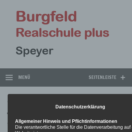
Zum
Inhalt
Bu
springen
Rea
Speyer
MENÜ
SEITENLEISTE
9AB-10BC-MUSIK-JOCHEM-4
Datenschutzerklärung
Allgemeiner Hinweis und Pflichtinformationen
9ab-10bc-Musik-Jochem-4
Die verantwortliche Stelle für die Datenverarbeitung auf