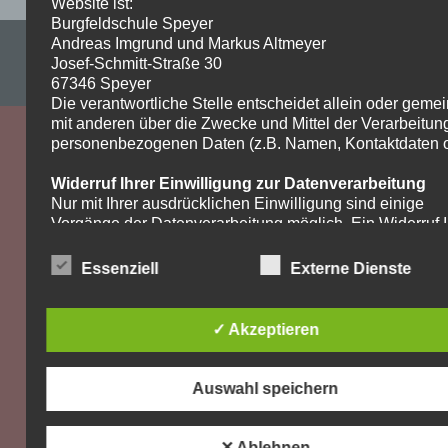
Website ist:
Burgfeldschule Speyer
Andreas Imgrund und Markus Altmeyer
Impressum & Datenschutzerklärung
Josef-Schmitt-Straße 30
WordPress-Theme: Dynamic News von ThemeZee.
67346 Speyer
Die verantwortliche Stelle entscheidet allein oder gem
mit anderen über die Zwecke und Mittel der Verarbeitun
personenbezogenen Daten (z.B. Namen, Kontaktdaten o.
Widerruf Ihrer Einwilligung zur Datenverarbeitung
Nur mit Ihrer ausdrücklichen Einwilligung sind einige
Vorgänge der Datenverarbeitung möglich. Ein Widerruf I
bereits erteilten Einwilligung ist jederzeit möglich. Für d
Widerruf genügt eine formlose Mitteilung per E-Mail. Die
Essenziell
Externe Dienste
Rechtmäßigkeit der bis zum Widerruf erfolgten
Datenverarbeitung bleibt vom Widerruf unberührt.
✓ Akzeptieren
Recht auf Beschwerde bei der zuständigen
Aufsichtsbehörde
Als Betroffener steht Ihnen im Falle eines
Auswahl speichern
datenschutzrechtlichen Verstoßes ein Beschwerderecht
der zuständigen Aufsichtsbehörde zu. Zuständige
Aufsichtsbehörde bezüglich datenschutzrechtlicher Frag
✕ Ablehnen