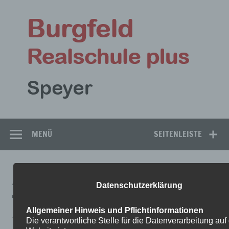
Zum
Inhalt
Bu
springen
Rea
Speyer
MENÜ
SEITENLEISTE
AUFGABEN-GL-1
Datenschutzerklärung
Allgemeiner Hinweis und Pflichtinformationen
Aufgaben-GL-1
Die verantwortliche Stelle für die Datenverarbeitung auf