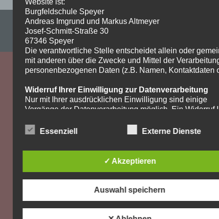
Website ist:
Burgfeldschule Speyer
Andreas Imgrund und Markus Altmeyer
Impressum & Datenschutzerklärung
Josef-Schmitt-Straße 30
WordPress-Theme: Dynamic News von ThemeZee.
67346 Speyer
Die verantwortliche Stelle entscheidet allein oder gem
mit anderen über die Zwecke und Mittel der Verarbeitun
personenbezogenen Daten (z.B. Namen, Kontaktdaten o.
Widerruf Ihrer Einwilligung zur Datenverarbeitung
Nur mit Ihrer ausdrücklichen Einwilligung sind einige
Vorgänge der Datenverarbeitung möglich. Ein Widerruf I
bereits erteilten Einwilligung ist jederzeit möglich. Für d
Widerruf genügt eine formlose Mitteilung per E-Mail. Die
Essenziell
Externe Dienste
Rechtmäßigkeit der bis zum Widerruf erfolgten
Datenverarbeitung bleibt vom Widerruf unberührt.
✓ Akzeptieren
Recht auf Beschwerde bei der zuständigen
Aufsichtsbehörde
Als Betroffener steht Ihnen im Falle eines
Auswahl speichern
datenschutzrechtlichen Verstoßes ein Beschwerderecht
der zuständigen Aufsichtsbehörde zu. Zuständige
Aufsichtsbehörde bezüglich datenschutzrechtlicher Frag
✕ Ablehnen