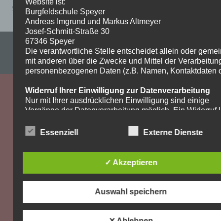
Website ist:
9c-Bildende-Kunst-23.3-bis-27.3-1
Burgfeldschule Speyer
Andreas Imgrund und Markus Altmeyer
Josef-Schmitt-Straße 30
67346 Speyer
Impressum & Datenschutzerklärung
Die verantwortliche Stelle entscheidet allein oder gem
mit anderen über die Zwecke und Mittel der Verarbeitun
WordPress-Theme: Dynamic News von ThemeZee.
personenbezogenen Daten (z.B. Namen, Kontaktdaten o.
Widerruf Ihrer Einwilligung zur Datenverarbeitung
Nur mit Ihrer ausdrücklichen Einwilligung sind einige
Vorgänge der Datenverarbeitung möglich. Ein Widerruf I
bereits erteilten Einwilligung ist jederzeit möglich. Für d
Widerruf genügt eine formlose Mitteilung per E-Mail. Die
Essenziell
Externe Dienste
Rechtmäßigkeit der bis zum Widerruf erfolgten
Datenverarbeitung bleibt vom Widerruf unberührt.
✓ Akzeptieren
Recht auf Beschwerde bei der zuständigen
Aufsichtsbehörde
Als Betroffener steht Ihnen im Falle eines
Auswahl speichern
datenschutzrechtlichen Verstoßes ein Beschwerderecht
der zuständigen Aufsichtsbehörde zu. Zuständige
Aufsichtsbehörde bezüglich datenschutzrechtlicher Frag
✕ Ablehnen