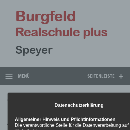
Zum
Inhalt
Bu
springen
Rea
Speyer
MENÜ
SEITENLEISTE
9C-BILDENDE-KUNST-23.3-
Datenschutzerklärung
BIS-27.3-1
Allgemeiner Hinweis und Pflichtinformationen
Die verantwortliche Stelle für die Datenverarbeitung auf