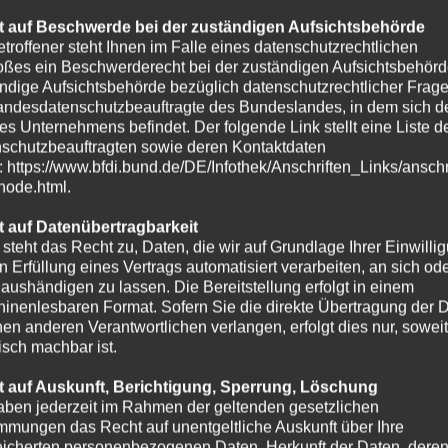
 auf Beschwerde bei der zuständigen Aufsichtsbehörde
etroffener steht Ihnen im Falle eines datenschutzrechtlichen
oßes ein Beschwerderecht bei der zuständigen Aufsichtsbehörd
ndige Aufsichtsbehörde bezüglich datenschutzrechtlicher Frage
andesdatenschutzbeauftragte des Bundeslandes, in dem sich de
es Unternehmens befindet. Der folgende Link stellt eine Liste d
schutzbeauftragten sowie deren Kontaktdaten
t: https://www.bfdi.bund.de/DE/Infothek/Anschriften_Links/anschr
-node.html.
 auf Datenübertragbarkeit
 steht das Recht zu, Daten, die wir auf Grundlage Ihrer Einwilli
in Erfüllung eines Vertrags automatisiert verarbeiten, an sich od
e aushändigen zu lassen. Die Bereitstellung erfolgt in einem
inenlesbaren Format. Sofern Sie die direkte Übertragung der 
nen anderen Verantwortlichen verlangen, erfolgt dies nur, soweit
isch machbar ist.
 auf Auskunft, Berichtigung, Sperrung, Löschung
aben jederzeit im Rahmen der geltenden gesetzlichen
mmungen das Recht auf unentgeltliche Auskunft über Ihre
icherten personenbezogenen Daten, Herkunft der Daten, dere