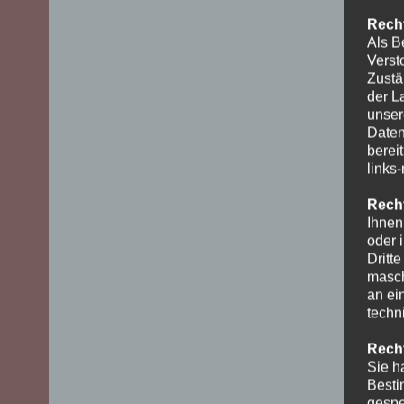
Recht
Als B
Verst
Zustä
der L
unser
Daten
berei
links
Recht
Ihnen
oder 
Dritt
masch
an ei
techn
Recht
Sie h
Besti
gespe