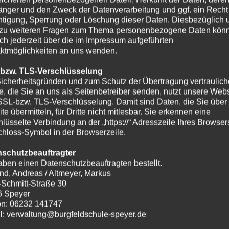
nger und den Zweck der Datenverarbeitung und ggf. ein Recht
htigung, Sperrung oder Löschung dieser Daten. Diesbezüglich 
zu weiteren Fragen zum Thema personenbezogene Daten kön
ich jederzeit über die im Impressum aufgeführten
ktmöglichkeiten an uns wenden.
 bzw. TLS-Verschlüsselung
icherheitsgründen und zum Schutz der Übertragung vertraulich
te, die Sie an uns als Seitenbetreiber senden, nutzt unsere Webs
SSL-bzw. TLS-Verschlüsselung. Damit sind Daten, die Sie über
te übermitteln, für Dritte nicht mitlesbar. Sie erkennen eine
hlüsselte Verbindung an der „https://“ Adresszeile Ihres Browse
hloss-Symbol in der Browserzeile.
nschutzbeauftragter
aben einen Datenschutzbeauftragten bestellt.
nd, Andreas / Altmeyer, Markus
-Schmitt-Straße 30
6 Speyer
on: 06232 141747
l: verwaltung@burgfeldschule-speyer.de