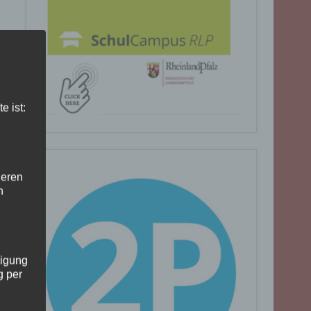
e ist:
deren
n
ligung
g per