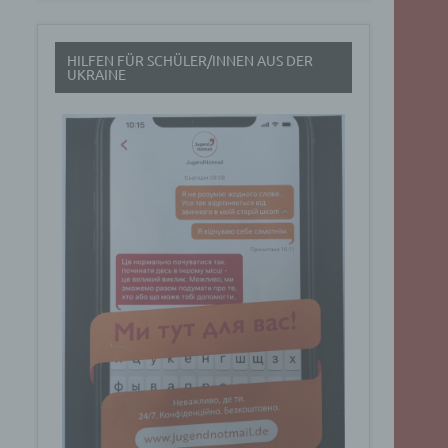
t
HILFEN FÜR SCHÜLER/INNEN AUS DER
rch
UKRAINE
.
eresse
Google
ig
t über
n
Dabei
ucht
Art. 6