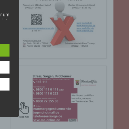
er um
ndet
olgt
. Die
Sie
rrufen
gende
eiben
ite
C, 901