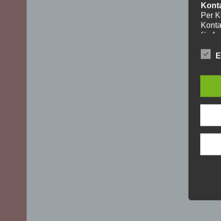
Kont
Per K
Konta
für A
ohne I
Die V
E
aussch
DSGVO)
mögli
Recht
Daten
Über 
uns z
oder 
geset
unber
YouT
Für I
Plugi
Cherr
Bei A