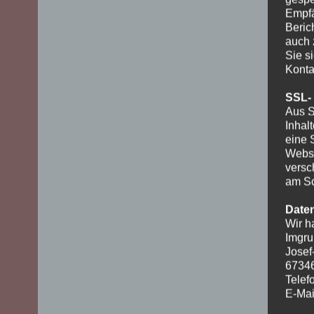
Empfä
Beric
auch 
Sie s
Konta
SSL-
Aus S
Inhal
eine 
Websi
versc
am Sc
Date
Wir h
Imgru
Josef
6734
Telef
E-Mai