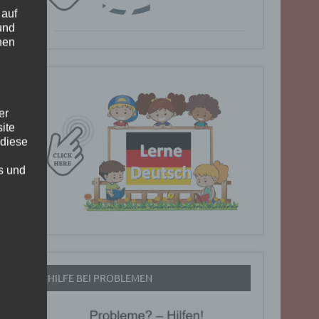
 auf
und
nen
er
ite
 diese
rs und
HILFE BEI PROBLEMEN