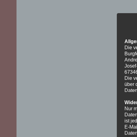
Allge
Die v
Burgf
Andre
Josef
6734
Die v
über 
Daten
Wider
Nur m
Daten
ist j
E-Mai
Daten