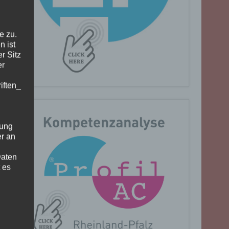
e zu.
n ist
r Sitz
er
iften_
gung
er an
Daten
 es
n