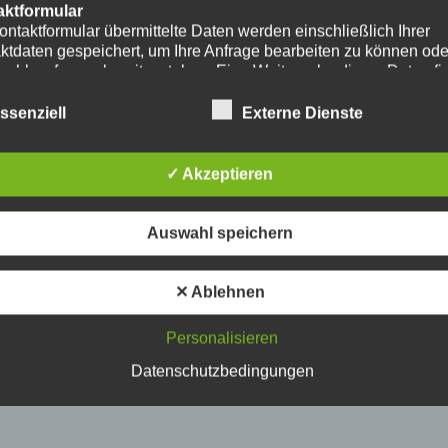
aktformular
ontaktformular übermittelte Daten werden einschließlich Ihrer
ktdaten gespeichert, um Ihre Anfrage bearbeiten zu können od
nschlussfragen bereitzustehen. Eine Weitergabe dieser Daten fi
hre Einwilligung nicht statt.
erarbeitung der in das Kontaktformular eingegebenen Daten erf
ssenziell
Externe Dienste
ließlich auf Grundlage Ihrer Einwilligung (Art. 6 Abs. 1 lit. a
. Ein Widerruf Ihrer bereits erteilten Einwilligung ist jederzeit
ch. Für den Widerruf genügt eine formlose Mitteilung per E-Mail
✓ Akzeptieren
mäßigkeit der bis zum Widerruf erfolgten
verarbeitungsvorgänge bleibt vom Widerruf unberührt.
das Kontaktformular übermittelte Daten verbleiben bei uns, bis 
Auswahl speichern
ur Löschung auffordern, Ihre Einwilligung zur Speicherung wide
keine Notwendigkeit der Datenspeicherung mehr besteht. Zwin
zliche Bestimmungen - insbesondere Aufbewahrungsfristen - bl
✕ Ablehnen
ührt.
Personalisieren
ube
ntegration und Darstellung von Videoinhalten nutzt unsere Webs
Datenschutzbedingungen
ns von YouTube. Anbieter des Videoportals ist die YouTube, LL
y Ave., San Bruno, CA 94066, USA.
ufruf einer Seite mit integriertem YouTube-Plugin wird eine