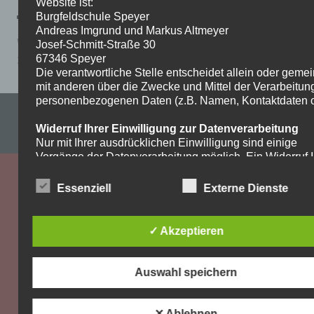
Website ist:
Burgfeldschule Speyer
Andreas Imgrund und Markus Altmeyer
Wochenplanarbeit-Ev.Religion-Klasse-9-und-10_-bis-
Josef-Schmitt-Straße 30
20.5.20
67346 Speyer
Die verantwortliche Stelle entscheidet allein oder gem
mit anderen über die Zwecke und Mittel der Verarbeitun
personenbezogenen Daten (z.B. Namen, Kontaktdaten o.
Impressum & Datenschutzerklärung
Widerruf Ihrer Einwilligung zur Datenverarbeitung
WordPress-Theme: Dynamic News von ThemeZee.
Nur mit Ihrer ausdrücklichen Einwilligung sind einige
Vorgänge der Datenverarbeitung möglich. Ein Widerruf I
bereits erteilten Einwilligung ist jederzeit möglich. Für d
Widerruf genügt eine formlose Mitteilung per E-Mail. Die
Essenziell
Externe Dienste
Rechtmäßigkeit der bis zum Widerruf erfolgten
Datenverarbeitung bleibt vom Widerruf unberührt.
✓ Akzeptieren
Recht auf Beschwerde bei der zuständigen
Aufsichtsbehörde
Als Betroffener steht Ihnen im Falle eines
Auswahl speichern
datenschutzrechtlichen Verstoßes ein Beschwerderecht
der zuständigen Aufsichtsbehörde zu. Zuständige
Aufsichtsbehörde bezüglich datenschutzrechtlicher Frag
✕ Ablehnen