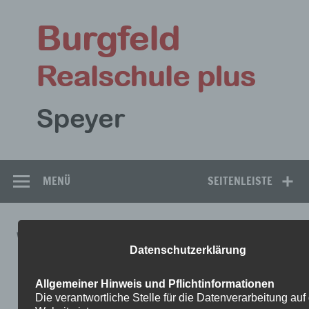
Zum
Inhalt
Bu
springen
Rea
Speyer
MENÜ
SEITENLEISTE
WOCHENPLANARBEIT-
Datenschutzerklärung
EV.RELIGION-KLASSE-9-UND-
Allgemeiner Hinweis und Pflichtinformationen
10_-BIS-20.5.20
Die verantwortliche Stelle für die Datenverarbeitung auf