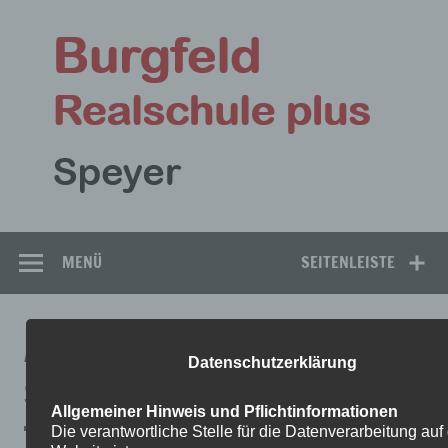
Zum
Inhalt
Bu
springen
Rea
Speyer
MENÜ
SEITENLEISTE
AUFGABEN_9AMATHEMATIKLÖ
Datenschutzerklärung
SUNGEN
Allgemeiner Hinweis und Pflichtinformationen
Die verantwortliche Stelle für die Datenverarbeitung auf