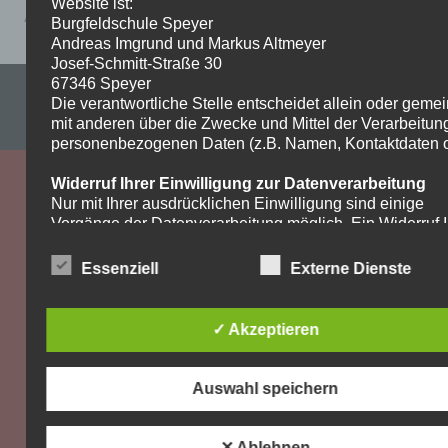
Website ist:
Aufgaben_9aMathematikLösungen
Burgfeldschule Speyer
Andreas Imgrund und Markus Altmeyer
Josef-Schmitt-Straße 30
67346 Speyer
Impressum & Datenschutzerklärung
Die verantwortliche Stelle entscheidet allein oder gem
mit anderen über die Zwecke und Mittel der Verarbeitun
WordPress-Theme: Dynamic News von ThemeZee.
personenbezogenen Daten (z.B. Namen, Kontaktdaten o.
Widerruf Ihrer Einwilligung zur Datenverarbeitung
Nur mit Ihrer ausdrücklichen Einwilligung sind einige
Vorgänge der Datenverarbeitung möglich. Ein Widerruf I
bereits erteilten Einwilligung ist jederzeit möglich. Für d
Widerruf genügt eine formlose Mitteilung per E-Mail. Die
Essenziell
Externe Dienste
Rechtmäßigkeit der bis zum Widerruf erfolgten
Datenverarbeitung bleibt vom Widerruf unberührt.
✓ Akzeptieren
Recht auf Beschwerde bei der zuständigen
Aufsichtsbehörde
Als Betroffener steht Ihnen im Falle eines
Auswahl speichern
datenschutzrechtlichen Verstoßes ein Beschwerderecht
der zuständigen Aufsichtsbehörde zu. Zuständige
Aufsichtsbehörde bezüglich datenschutzrechtlicher Frag
✕ Ablehnen