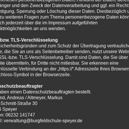
nger und den Zweck der Datenverarbeitung und ggf. ein Recht
htigung, Sperrung oder Löschung dieser Daten. Diesbezüglich 
zu weiteren Fragen zum Thema personenbezogene Daten kön
ich jederzeit über die im Impressum aufgeführten
ktmöglichkeiten an uns wenden.
 bzw. TLS-Verschlüsselung
icherheitsgründen und zum Schutz der Übertragung vertraulich
te, die Sie an uns als Seitenbetreiber senden, nutzt unsere Webs
SSL-bzw. TLS-Verschlüsselung. Damit sind Daten, die Sie über
te übermitteln, für Dritte nicht mitlesbar. Sie erkennen eine
hlüsselte Verbindung an der „https://“ Adresszeile Ihres Browse
hloss-Symbol in der Browserzeile.
nschutzbeauftragter
aben einen Datenschutzbeauftragten bestellt.
nd, Andreas / Altmeyer, Markus
-Schmitt-Straße 30
6 Speyer
on: 06232 141747
l: verwaltung@burgfeldschule-speyer.de