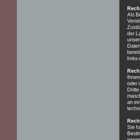
Recht
Als B
Verst
Zustä
der L
unser
Daten
berei
links
Recht
Ihnen
oder 
Dritt
masch
an ei
techn
Recht
Sie h
Besti
gespe