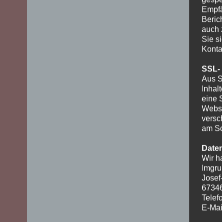
Empfä
Beric
auch 
Sie s
Konta
SSL-
Aus S
Inhal
eine 
Websi
versc
am Sc
Date
Wir h
Imgru
Josef
6734
Telef
E-Mai