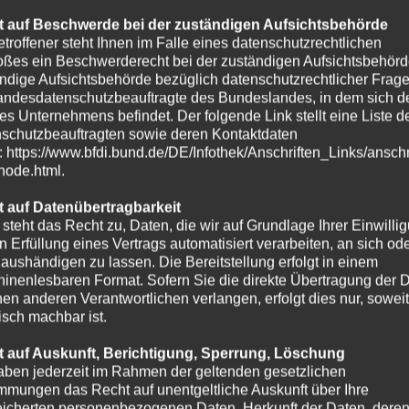
 auf Beschwerde bei der zuständigen Aufsichtsbehörde
etroffener steht Ihnen im Falle eines datenschutzrechtlichen
oßes ein Beschwerderecht bei der zuständigen Aufsichtsbehörd
ndige Aufsichtsbehörde bezüglich datenschutzrechtlicher Frage
andesdatenschutzbeauftragte des Bundeslandes, in dem sich de
es Unternehmens befindet. Der folgende Link stellt eine Liste d
schutzbeauftragten sowie deren Kontaktdaten
t: https://www.bfdi.bund.de/DE/Infothek/Anschriften_Links/anschr
-node.html.
 auf Datenübertragbarkeit
 steht das Recht zu, Daten, die wir auf Grundlage Ihrer Einwilli
in Erfüllung eines Vertrags automatisiert verarbeiten, an sich od
e aushändigen zu lassen. Die Bereitstellung erfolgt in einem
inenlesbaren Format. Sofern Sie die direkte Übertragung der 
nen anderen Verantwortlichen verlangen, erfolgt dies nur, soweit
isch machbar ist.
 auf Auskunft, Berichtigung, Sperrung, Löschung
aben jederzeit im Rahmen der geltenden gesetzlichen
mmungen das Recht auf unentgeltliche Auskunft über Ihre
icherten personenbezogenen Daten, Herkunft der Daten, dere