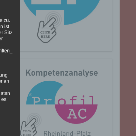
e zu.
n ist
r Sitz
er
iften_
gung
er an
Daten
 es
n