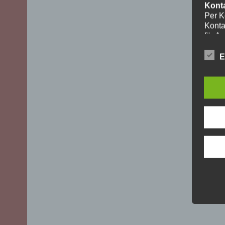
Kont
Per K
Konta
für A
ohne I
Die V
E
aussch
DSGVO)
mögli
Recht
Daten
Über 
uns z
oder 
geset
unber
YouT
Für I
Plugi
Cherr
Bei A