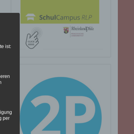
e ist:
deren
n
ligung
g per