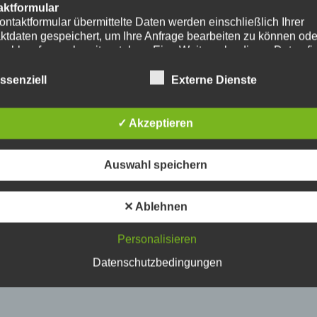
aktformular
ontaktformular übermittelte Daten werden einschließlich Ihrer
ktdaten gespeichert, um Ihre Anfrage bearbeiten zu können od
nschlussfragen bereitzustehen. Eine Weitergabe dieser Daten fi
hre Einwilligung nicht statt.
erarbeitung der in das Kontaktformular eingegebenen Daten erf
ssenziell
Externe Dienste
ließlich auf Grundlage Ihrer Einwilligung (Art. 6 Abs. 1 lit. a
. Ein Widerruf Ihrer bereits erteilten Einwilligung ist jederzeit
ch. Für den Widerruf genügt eine formlose Mitteilung per E-Mail
✓ Akzeptieren
mäßigkeit der bis zum Widerruf erfolgten
verarbeitungsvorgänge bleibt vom Widerruf unberührt.
das Kontaktformular übermittelte Daten verbleiben bei uns, bis 
Auswahl speichern
ur Löschung auffordern, Ihre Einwilligung zur Speicherung wide
keine Notwendigkeit der Datenspeicherung mehr besteht. Zwin
zliche Bestimmungen - insbesondere Aufbewahrungsfristen - bl
✕ Ablehnen
ührt.
Personalisieren
ube
ntegration und Darstellung von Videoinhalten nutzt unsere Webs
Datenschutzbedingungen
ns von YouTube. Anbieter des Videoportals ist die YouTube, LL
y Ave., San Bruno, CA 94066, USA.
ufruf einer Seite mit integriertem YouTube-Plugin wird eine