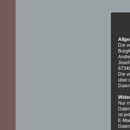
Allge
Die v
Burgf
Andre
Josef
6734
Die v
über 
Daten
Wider
Nur m
Daten
ist j
E-Mai
Daten