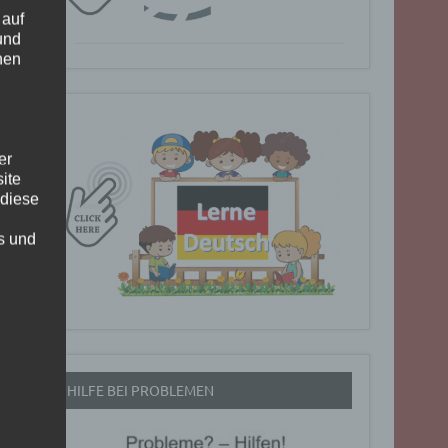
 auf
und
nen
er
ite
 diese
rs und
HILFE BEI PROBLEMEN