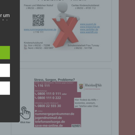
er um
ndet
olgt
. Die
Sie
rrufen
gende
eiben
ite
C, 901