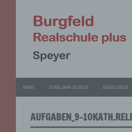
Zum
Inhalt
springen
Speyer
HOME
SCHULJAHR 2026/27
SCHULLEBEN
AUFGABEN_9-10KATH.REL