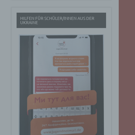
t
HILFEN FÜR SCHÜLER/INNEN AUS DER
rch
UKRAINE
.
eresse
Google
ig
t über
n
Dabei
ucht
Art. 6