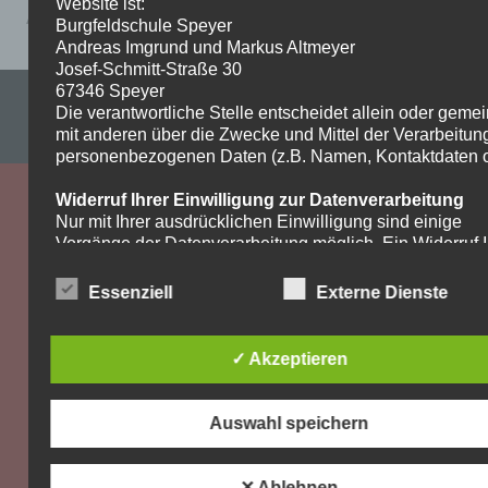
Website ist:
Aufgaben-9aMathematik2Lösungen
Burgfeldschule Speyer
Andreas Imgrund und Markus Altmeyer
Josef-Schmitt-Straße 30
67346 Speyer
Impressum & Datenschutzerklärung
Die verantwortliche Stelle entscheidet allein oder gem
mit anderen über die Zwecke und Mittel der Verarbeitun
WordPress-Theme: Dynamic News von ThemeZee.
personenbezogenen Daten (z.B. Namen, Kontaktdaten o.
Widerruf Ihrer Einwilligung zur Datenverarbeitung
Nur mit Ihrer ausdrücklichen Einwilligung sind einige
Vorgänge der Datenverarbeitung möglich. Ein Widerruf I
bereits erteilten Einwilligung ist jederzeit möglich. Für d
Widerruf genügt eine formlose Mitteilung per E-Mail. Die
Essenziell
Externe Dienste
Rechtmäßigkeit der bis zum Widerruf erfolgten
Datenverarbeitung bleibt vom Widerruf unberührt.
✓ Akzeptieren
Recht auf Beschwerde bei der zuständigen
Aufsichtsbehörde
Als Betroffener steht Ihnen im Falle eines
Auswahl speichern
datenschutzrechtlichen Verstoßes ein Beschwerderecht
der zuständigen Aufsichtsbehörde zu. Zuständige
Aufsichtsbehörde bezüglich datenschutzrechtlicher Frag
✕ Ablehnen