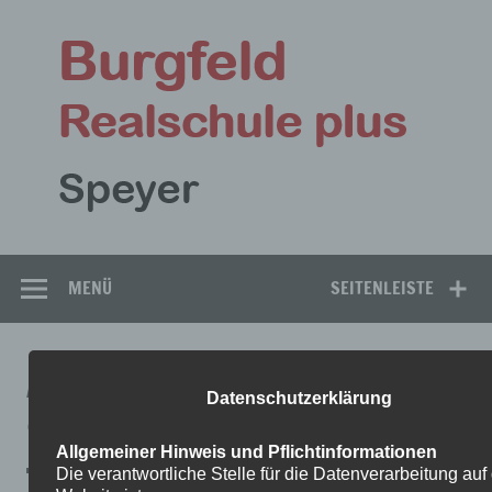
Zum
Inhalt
Bu
springen
Rea
Speyer
MENÜ
SEITENLEISTE
AUFGABEN-
Datenschutzerklärung
9AMATHEMATIK2LÖSUNGEN
Allgemeiner Hinweis und Pflichtinformationen
Die verantwortliche Stelle für die Datenverarbeitung auf