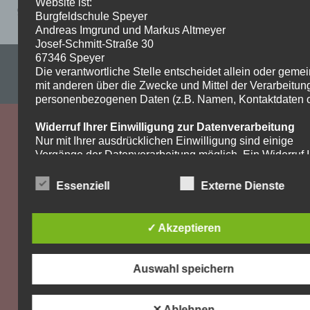
Website ist:
9-10-kath.-Religion-Jochem
Burgfeldschule Speyer
Andreas Imgrund und Markus Altmeyer
Josef-Schmitt-Straße 30
67346 Speyer
Impressum & Datenschutzerklärung
Die verantwortliche Stelle entscheidet allein oder gem
mit anderen über die Zwecke und Mittel der Verarbeitun
WordPress-Theme: Dynamic News von ThemeZee.
personenbezogenen Daten (z.B. Namen, Kontaktdaten o.
Widerruf Ihrer Einwilligung zur Datenverarbeitung
Nur mit Ihrer ausdrücklichen Einwilligung sind einige
Vorgänge der Datenverarbeitung möglich. Ein Widerruf I
bereits erteilten Einwilligung ist jederzeit möglich. Für d
Widerruf genügt eine formlose Mitteilung per E-Mail. Die
Essenziell
Externe Dienste
Rechtmäßigkeit der bis zum Widerruf erfolgten
Datenverarbeitung bleibt vom Widerruf unberührt.
✓ Akzeptieren
Recht auf Beschwerde bei der zuständigen
Aufsichtsbehörde
Als Betroffener steht Ihnen im Falle eines
Auswahl speichern
datenschutzrechtlichen Verstoßes ein Beschwerderecht
der zuständigen Aufsichtsbehörde zu. Zuständige
Aufsichtsbehörde bezüglich datenschutzrechtlicher Frag
✕ Ablehnen