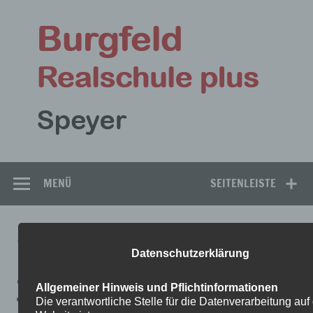
Zum
Inhalt
Bu
springen
Rea
Speyer
MENÜ
SEITENLEISTE
9-10-KATH.-RELIGION-
Datenschutzerklärung
JOCHEM
Allgemeiner Hinweis und Pflichtinformationen
Die verantwortliche Stelle für die Datenverarbeitung auf