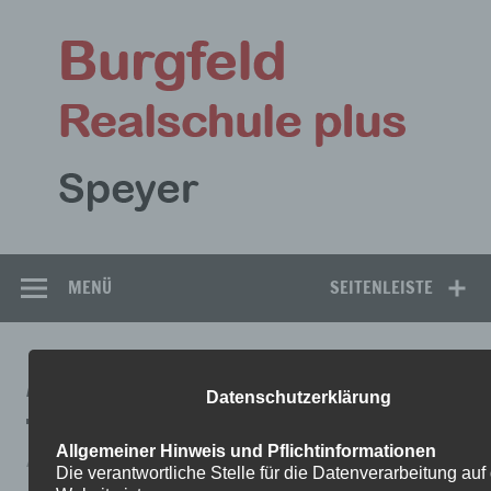
Zum
Inhalt
Bu
springen
Rea
Speyer
MENÜ
SEITENLEISTE
AUFGABEN_8ETHIK1-2
Datenschutzerklärung
Allgemeiner Hinweis und Pflichtinformationen
Aufgaben_8Ethik1-2
Die verantwortliche Stelle für die Datenverarbeitung auf