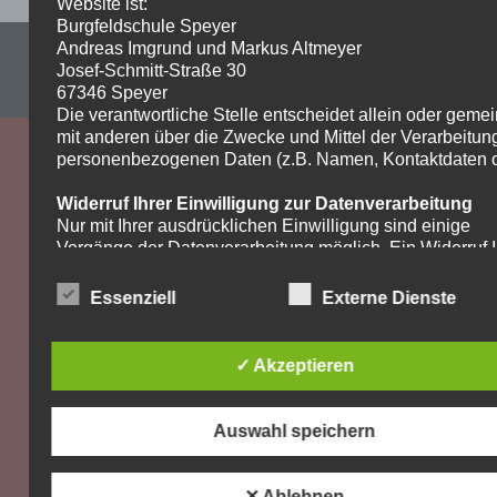
Website ist:
Burgfeldschule Speyer
Andreas Imgrund und Markus Altmeyer
Impressum & Datenschutzerklärung
Josef-Schmitt-Straße 30
WordPress-Theme: Dynamic News von ThemeZee.
67346 Speyer
Die verantwortliche Stelle entscheidet allein oder gem
mit anderen über die Zwecke und Mittel der Verarbeitun
personenbezogenen Daten (z.B. Namen, Kontaktdaten o.
Widerruf Ihrer Einwilligung zur Datenverarbeitung
Nur mit Ihrer ausdrücklichen Einwilligung sind einige
Vorgänge der Datenverarbeitung möglich. Ein Widerruf I
bereits erteilten Einwilligung ist jederzeit möglich. Für d
Widerruf genügt eine formlose Mitteilung per E-Mail. Die
Essenziell
Externe Dienste
Rechtmäßigkeit der bis zum Widerruf erfolgten
Datenverarbeitung bleibt vom Widerruf unberührt.
✓ Akzeptieren
Recht auf Beschwerde bei der zuständigen
Aufsichtsbehörde
Als Betroffener steht Ihnen im Falle eines
Auswahl speichern
datenschutzrechtlichen Verstoßes ein Beschwerderecht
der zuständigen Aufsichtsbehörde zu. Zuständige
Aufsichtsbehörde bezüglich datenschutzrechtlicher Frag
✕ Ablehnen