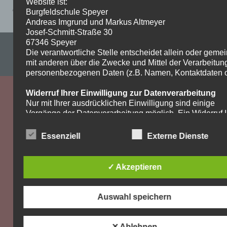
Website ist:
Arbeitsplan-ev.-Religion-8-Woche-7-1
Burgfeldschule Speyer
Andreas Imgrund und Markus Altmeyer
Josef-Schmitt-Straße 30
67346 Speyer
Impressum & Datenschutzerklärung
Die verantwortliche Stelle entscheidet allein oder gem
mit anderen über die Zwecke und Mittel der Verarbeitun
WordPress-Theme: Dynamic News von ThemeZee.
personenbezogenen Daten (z.B. Namen, Kontaktdaten o.
Widerruf Ihrer Einwilligung zur Datenverarbeitung
Nur mit Ihrer ausdrücklichen Einwilligung sind einige
Vorgänge der Datenverarbeitung möglich. Ein Widerruf I
bereits erteilten Einwilligung ist jederzeit möglich. Für d
Widerruf genügt eine formlose Mitteilung per E-Mail. Die
Essenziell
Externe Dienste
Rechtmäßigkeit der bis zum Widerruf erfolgten
Datenverarbeitung bleibt vom Widerruf unberührt.
✓ Akzeptieren
Recht auf Beschwerde bei der zuständigen
Aufsichtsbehörde
Als Betroffener steht Ihnen im Falle eines
Auswahl speichern
datenschutzrechtlichen Verstoßes ein Beschwerderecht
der zuständigen Aufsichtsbehörde zu. Zuständige
Aufsichtsbehörde bezüglich datenschutzrechtlicher Frag
✕ Ablehnen