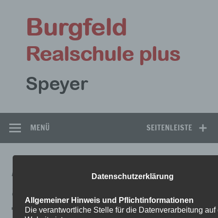
Zum
Inhalt
Bu
springen
Rea
Speyer
MENÜ
SEITENLEISTE
ARBEITSPLAN-EV.-RELIGION-
Datenschutzerklärung
8-WOCHE-7-1
Allgemeiner Hinweis und Pflichtinformationen
Die verantwortliche Stelle für die Datenverarbeitung auf