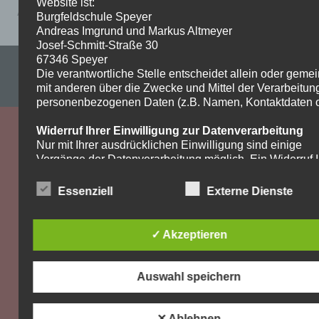
Website ist:
Aufgaben_7kath.Religion1-1
Burgfeldschule Speyer
Andreas Imgrund und Markus Altmeyer
Josef-Schmitt-Straße 30
67346 Speyer
Impressum & Datenschutzerklärung
Die verantwortliche Stelle entscheidet allein oder gem
mit anderen über die Zwecke und Mittel der Verarbeitun
WordPress-Theme: Dynamic News von ThemeZee.
personenbezogenen Daten (z.B. Namen, Kontaktdaten o.
Widerruf Ihrer Einwilligung zur Datenverarbeitung
Nur mit Ihrer ausdrücklichen Einwilligung sind einige
Vorgänge der Datenverarbeitung möglich. Ein Widerruf I
bereits erteilten Einwilligung ist jederzeit möglich. Für d
Widerruf genügt eine formlose Mitteilung per E-Mail. Die
Essenziell
Externe Dienste
Rechtmäßigkeit der bis zum Widerruf erfolgten
Datenverarbeitung bleibt vom Widerruf unberührt.
✓ Akzeptieren
Recht auf Beschwerde bei der zuständigen
Aufsichtsbehörde
Als Betroffener steht Ihnen im Falle eines
Auswahl speichern
datenschutzrechtlichen Verstoßes ein Beschwerderecht
der zuständigen Aufsichtsbehörde zu. Zuständige
Aufsichtsbehörde bezüglich datenschutzrechtlicher Frag
✕ Ablehnen