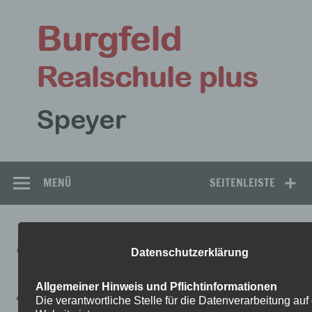
Zum
Inhalt
Bu
springen
Rea
Speyer
MENÜ
SEITENLEISTE
AUFGABEN_7KATH.RELIGION1-
Datenschutzerklärung
1
Allgemeiner Hinweis und Pflichtinformationen
Die verantwortliche Stelle für die Datenverarbeitung auf