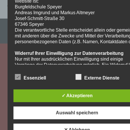
Website ist:
Arbeitsplan-ev.-Religion-7-Woche-6-1
Burgfeldschule Speyer
Andreas Imgrund und Markus Altmeyer
Josef-Schmitt-Straße 30
67346 Speyer
Impressum & Datenschutzerklärung
Die verantwortliche Stelle entscheidet allein oder gem
mit anderen über die Zwecke und Mittel der Verarbeitun
WordPress-Theme: Dynamic News von ThemeZee.
personenbezogenen Daten (z.B. Namen, Kontaktdaten o.
Widerruf Ihrer Einwilligung zur Datenverarbeitung
Nur mit Ihrer ausdrücklichen Einwilligung sind einige
Vorgänge der Datenverarbeitung möglich. Ein Widerruf I
bereits erteilten Einwilligung ist jederzeit möglich. Für d
Widerruf genügt eine formlose Mitteilung per E-Mail. Die
Essenziell
Externe Dienste
Rechtmäßigkeit der bis zum Widerruf erfolgten
Datenverarbeitung bleibt vom Widerruf unberührt.
✓ Akzeptieren
Recht auf Beschwerde bei der zuständigen
Aufsichtsbehörde
Als Betroffener steht Ihnen im Falle eines
Auswahl speichern
datenschutzrechtlichen Verstoßes ein Beschwerderecht
der zuständigen Aufsichtsbehörde zu. Zuständige
Aufsichtsbehörde bezüglich datenschutzrechtlicher Frag
✕ Ablehnen