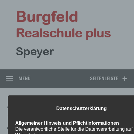
Zum
Inhalt
Bu
springen
Rea
Speyer
MENÜ
SEITENLEISTE
ARBEITSPLAN-EV.-RELIGION-
Datenschutzerklärung
7-WOCHE-6-1
Allgemeiner Hinweis und Pflichtinformationen
Die verantwortliche Stelle für die Datenverarbeitung auf