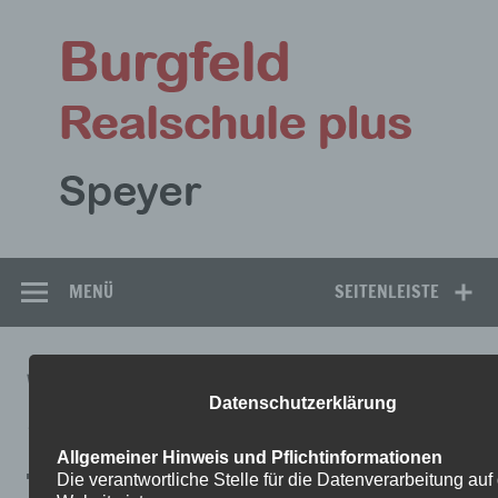
Zum
Inhalt
Bu
springen
Rea
Speyer
MENÜ
SEITENLEISTE
WOCHENPLAN-MUSIK-
Datenschutzerklärung
7A_B_4.5.-8.5.
Allgemeiner Hinweis und Pflichtinformationen
Die verantwortliche Stelle für die Datenverarbeitung auf