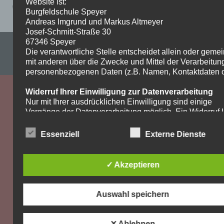
Website ist:
Wochenplan-Musik-7a_b_4.5.-8.5.
Burgfeldschule Speyer
Andreas Imgrund und Markus Altmeyer
Josef-Schmitt-Straße 30
67346 Speyer
Impressum & Datenschutzerklärung
Die verantwortliche Stelle entscheidet allein oder gem
mit anderen über die Zwecke und Mittel der Verarbeitun
WordPress-Theme: Dynamic News von ThemeZee.
personenbezogenen Daten (z.B. Namen, Kontaktdaten o.
Widerruf Ihrer Einwilligung zur Datenverarbeitung
Nur mit Ihrer ausdrücklichen Einwilligung sind einige
Vorgänge der Datenverarbeitung möglich. Ein Widerruf I
bereits erteilten Einwilligung ist jederzeit möglich. Für d
Widerruf genügt eine formlose Mitteilung per E-Mail. Die
Essenziell
Externe Dienste
Rechtmäßigkeit der bis zum Widerruf erfolgten
Datenverarbeitung bleibt vom Widerruf unberührt.
✓ Akzeptieren
Recht auf Beschwerde bei der zuständigen
Aufsichtsbehörde
Als Betroffener steht Ihnen im Falle eines
Auswahl speichern
datenschutzrechtlichen Verstoßes ein Beschwerderecht
der zuständigen Aufsichtsbehörde zu. Zuständige
Aufsichtsbehörde bezüglich datenschutzrechtlicher Frag
✕ Ablehnen