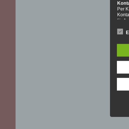
Kont
Per K
Konta
für A
ohne I
Die V
E
aussch
DSGVO)
mögli
Recht
Daten
Über 
uns z
oder 
geset
unber
YouT
Für I
Plugi
Cherr
Bei A