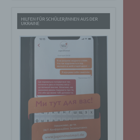
t
HILFEN FÜR SCHÜLER/INNEN AUS DER
rch
UKRAINE
.
eresse
Google
ig
t über
n
Dabei
ucht
Art. 6