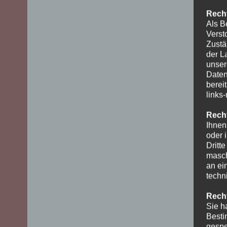
Recht
Als B
Verst
Zustä
der L
unser
Daten
berei
links
Recht
Ihnen
oder 
Dritt
masch
an ei
techn
Recht
Sie h
Besti
gespe