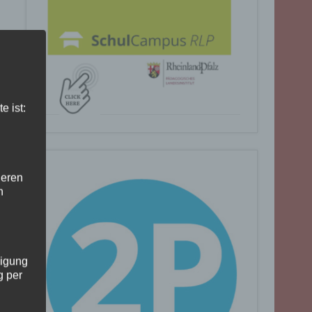
e ist:
deren
n
ligung
g per