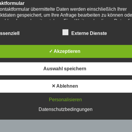
aktformular
ontaktformular übermittelte Daten werden einschließlich Ihrer
ktdaten gespeichert, um Ihre Anfrage bearbeiten zu können od
nschlussfragen bereitzustehen. Eine Weitergabe dieser Daten fi
hre Einwilligung nicht statt.
erarbeitung der in das Kontaktformular eingegebenen Daten erf
ssenziell
Externe Dienste
ließlich auf Grundlage Ihrer Einwilligung (Art. 6 Abs. 1 lit. a
. Ein Widerruf Ihrer bereits erteilten Einwilligung ist jederzeit
ch. Für den Widerruf genügt eine formlose Mitteilung per E-Mail
✓ Akzeptieren
mäßigkeit der bis zum Widerruf erfolgten
verarbeitungsvorgänge bleibt vom Widerruf unberührt.
das Kontaktformular übermittelte Daten verbleiben bei uns, bis 
Auswahl speichern
ur Löschung auffordern, Ihre Einwilligung zur Speicherung wide
keine Notwendigkeit der Datenspeicherung mehr besteht. Zwin
zliche Bestimmungen - insbesondere Aufbewahrungsfristen - bl
✕ Ablehnen
ührt.
Personalisieren
ube
ntegration und Darstellung von Videoinhalten nutzt unsere Webs
Datenschutzbedingungen
ns von YouTube. Anbieter des Videoportals ist die YouTube, LL
y Ave., San Bruno, CA 94066, USA.
ufruf einer Seite mit integriertem YouTube-Plugin wird eine