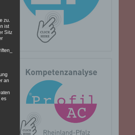
e zu.
n ist
r Sitz
er
iften_
gung
er an
Daten
 es
n