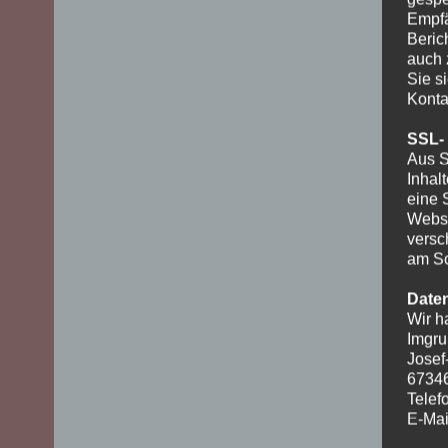
Empfä
Beric
auch 
Sie s
Konta
SSL-
Aus S
Inhal
eine 
Websi
versc
am Sc
Date
Wir h
Imgru
Josef
6734
Telef
E-Mai