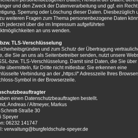
nger und den Zweck der Datenverarbeitung und ggf. ein Recht
htigung, Sperrung oder Löschung dieser Daten. Diesbezüglich 
zu weiteren Fragen zum Thema personenbezogene Daten kön
ich jederzeit über die im Impressum aufgeführten
ktmöglichkeiten an uns wenden.
 bzw. TLS-Verschlüsselung
icherheitsgründen und zum Schutz der Übertragung vertraulich
te, die Sie an uns als Seitenbetreiber senden, nutzt unsere Webs
SSL-bzw. TLS-Verschlüsselung. Damit sind Daten, die Sie über
te übermitteln, für Dritte nicht mitlesbar. Sie erkennen eine
hlüsselte Verbindung an der „https://“ Adresszeile Ihres Browse
hloss-Symbol in der Browserzeile.
nschutzbeauftragter
aben einen Datenschutzbeauftragten bestellt.
nd, Andreas / Altmeyer, Markus
-Schmitt-Straße 30
6 Speyer
on: 06232 141747
l: verwaltung@burgfeldschule-speyer.de