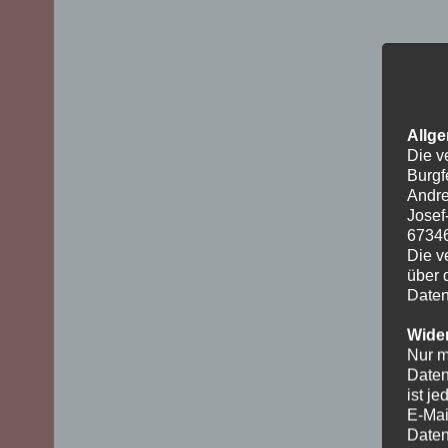
Allge
Die v
Burgf
Andre
Josef
6734
Die v
über 
Daten
Wider
Nur m
Daten
ist j
E-Mai
Daten