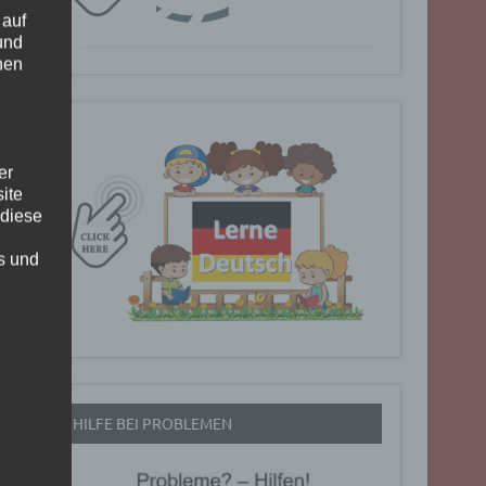
 auf
und
nen
er
ite
 diese
rs und
HILFE BEI PROBLEMEN