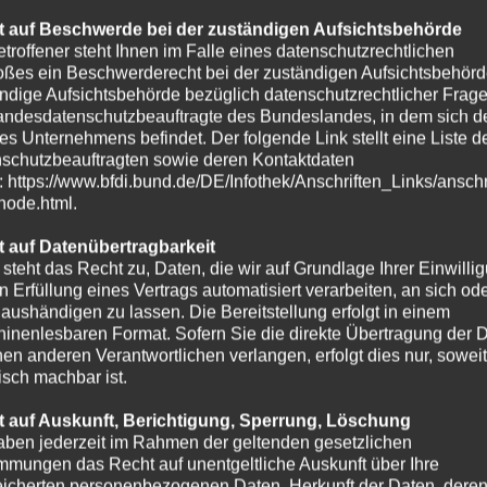
 auf Beschwerde bei der zuständigen Aufsichtsbehörde
etroffener steht Ihnen im Falle eines datenschutzrechtlichen
oßes ein Beschwerderecht bei der zuständigen Aufsichtsbehörd
ndige Aufsichtsbehörde bezüglich datenschutzrechtlicher Frage
andesdatenschutzbeauftragte des Bundeslandes, in dem sich de
es Unternehmens befindet. Der folgende Link stellt eine Liste d
schutzbeauftragten sowie deren Kontaktdaten
t: https://www.bfdi.bund.de/DE/Infothek/Anschriften_Links/anschr
-node.html.
 auf Datenübertragbarkeit
 steht das Recht zu, Daten, die wir auf Grundlage Ihrer Einwilli
in Erfüllung eines Vertrags automatisiert verarbeiten, an sich od
e aushändigen zu lassen. Die Bereitstellung erfolgt in einem
inenlesbaren Format. Sofern Sie die direkte Übertragung der 
nen anderen Verantwortlichen verlangen, erfolgt dies nur, soweit
isch machbar ist.
 auf Auskunft, Berichtigung, Sperrung, Löschung
aben jederzeit im Rahmen der geltenden gesetzlichen
mmungen das Recht auf unentgeltliche Auskunft über Ihre
icherten personenbezogenen Daten, Herkunft der Daten, dere