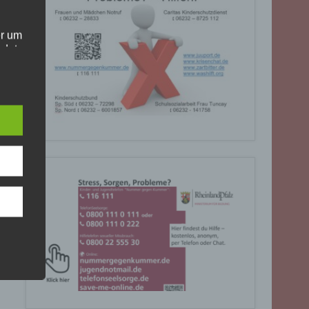
er um
ndet
olgt
. Die
Sie
rrufen
gende
eiben
ite
C, 901