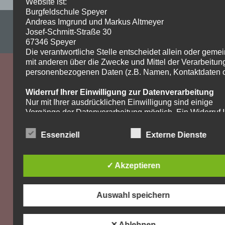
Website ist:
Burgfeldschule Speyer
Andreas Imgrund und Markus Altmeyer
Impressum & Datenschutzerklärung
Josef-Schmitt-Straße 30
WordPress-Theme: Dynamic News von ThemeZee.
67346 Speyer
Die verantwortliche Stelle entscheidet allein oder gem
mit anderen über die Zwecke und Mittel der Verarbeitun
personenbezogenen Daten (z.B. Namen, Kontaktdaten o.
Widerruf Ihrer Einwilligung zur Datenverarbeitung
Nur mit Ihrer ausdrücklichen Einwilligung sind einige
Vorgänge der Datenverarbeitung möglich. Ein Widerruf I
bereits erteilten Einwilligung ist jederzeit möglich. Für d
Widerruf genügt eine formlose Mitteilung per E-Mail. Die
Essenziell
Externe Dienste
Rechtmäßigkeit der bis zum Widerruf erfolgten
Datenverarbeitung bleibt vom Widerruf unberührt.
✓ Akzeptieren
Recht auf Beschwerde bei der zuständigen
Aufsichtsbehörde
Als Betroffener steht Ihnen im Falle eines
Auswahl speichern
datenschutzrechtlichen Verstoßes ein Beschwerderecht
der zuständigen Aufsichtsbehörde zu. Zuständige
Aufsichtsbehörde bezüglich datenschutzrechtlicher Frag
✕ Ablehnen