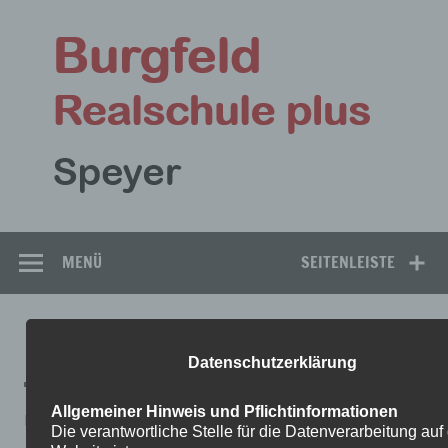
Zum
Inhalt
Bu
springen
Rea
Speyer
MENÜ
SEITENLEISTE
PRA╠ÊDIKAT3
Datenschutzerklärung
Allgemeiner Hinweis und Pflichtinformationen
Pra╠êdikat3
Die verantwortliche Stelle für die Datenverarbeitung auf