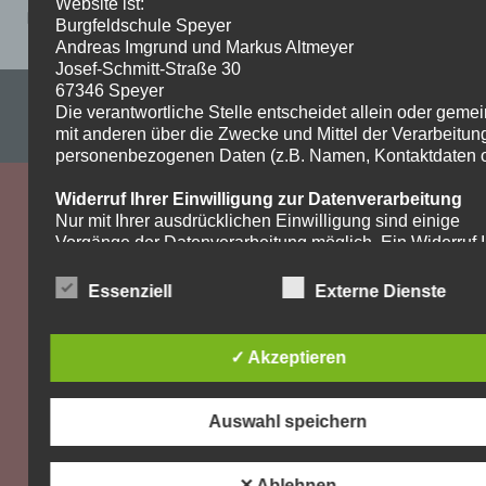
Website ist:
Biologie_Wochenplanarbeit
Burgfeldschule Speyer
Andreas Imgrund und Markus Altmeyer
Josef-Schmitt-Straße 30
67346 Speyer
Impressum & Datenschutzerklärung
Die verantwortliche Stelle entscheidet allein oder gem
mit anderen über die Zwecke und Mittel der Verarbeitun
WordPress-Theme: Dynamic News von ThemeZee.
personenbezogenen Daten (z.B. Namen, Kontaktdaten o.
Widerruf Ihrer Einwilligung zur Datenverarbeitung
Nur mit Ihrer ausdrücklichen Einwilligung sind einige
Vorgänge der Datenverarbeitung möglich. Ein Widerruf I
bereits erteilten Einwilligung ist jederzeit möglich. Für d
Widerruf genügt eine formlose Mitteilung per E-Mail. Die
Essenziell
Externe Dienste
Rechtmäßigkeit der bis zum Widerruf erfolgten
Datenverarbeitung bleibt vom Widerruf unberührt.
✓ Akzeptieren
Recht auf Beschwerde bei der zuständigen
Aufsichtsbehörde
Als Betroffener steht Ihnen im Falle eines
Auswahl speichern
datenschutzrechtlichen Verstoßes ein Beschwerderecht
der zuständigen Aufsichtsbehörde zu. Zuständige
Aufsichtsbehörde bezüglich datenschutzrechtlicher Frag
✕ Ablehnen