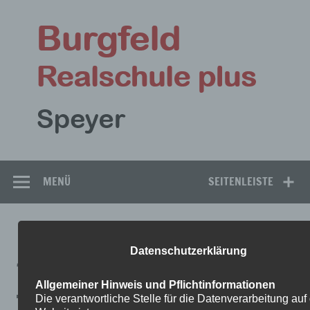
Zum
Inhalt
Bu
springen
Rea
Speyer
MENÜ
SEITENLEISTE
BIOLOGIE_WOCHENPLANARBEI
Datenschutzerklärung
T
Allgemeiner Hinweis und Pflichtinformationen
Die verantwortliche Stelle für die Datenverarbeitung auf