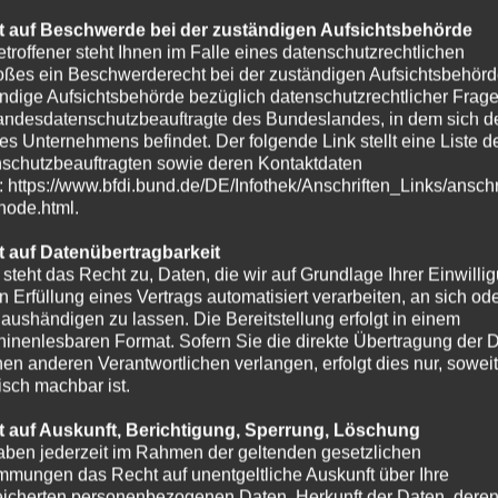
 auf Beschwerde bei der zuständigen Aufsichtsbehörde
etroffener steht Ihnen im Falle eines datenschutzrechtlichen
oßes ein Beschwerderecht bei der zuständigen Aufsichtsbehörd
ndige Aufsichtsbehörde bezüglich datenschutzrechtlicher Frage
andesdatenschutzbeauftragte des Bundeslandes, in dem sich de
es Unternehmens befindet. Der folgende Link stellt eine Liste d
schutzbeauftragten sowie deren Kontaktdaten
t: https://www.bfdi.bund.de/DE/Infothek/Anschriften_Links/anschr
-node.html.
 auf Datenübertragbarkeit
 steht das Recht zu, Daten, die wir auf Grundlage Ihrer Einwilli
in Erfüllung eines Vertrags automatisiert verarbeiten, an sich od
e aushändigen zu lassen. Die Bereitstellung erfolgt in einem
inenlesbaren Format. Sofern Sie die direkte Übertragung der 
nen anderen Verantwortlichen verlangen, erfolgt dies nur, soweit
isch machbar ist.
 auf Auskunft, Berichtigung, Sperrung, Löschung
aben jederzeit im Rahmen der geltenden gesetzlichen
mmungen das Recht auf unentgeltliche Auskunft über Ihre
icherten personenbezogenen Daten, Herkunft der Daten, dere