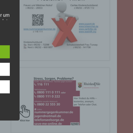
er um
ndet
olgt
. Die
Sie
rrufen
gende
eiben
ite
C, 901