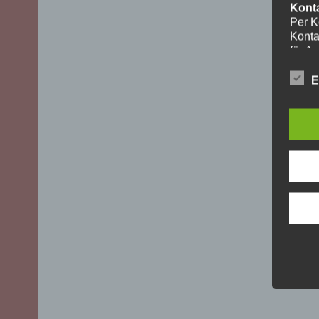
Kont
Per K
Konta
für A
ohne I
Die V
E
aussch
DSGVO)
mögli
Recht
Daten
Über 
uns z
oder 
geset
unber
YouT
Für I
Plugi
Cherr
Bei A