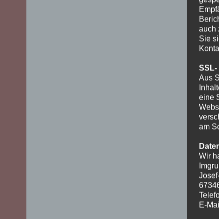
Empfä
Beric
auch 
Sie s
Konta
SSL-
Aus S
Inhal
eine 
Websi
versc
am Sc
Date
Wir h
Imgru
Josef
6734
Telef
E-Mai