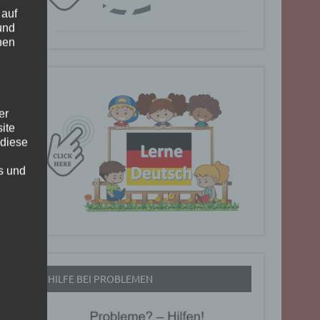
 auf
und
nen
er
ite
 diese
rs und
HILFE BEI PROBLEMEN