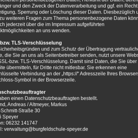
nger und den Zweck der Datenverarbeitung und ggf. ein Recht
htigung, Sperrung oder Löschung dieser Daten. Diesbezüglich 
zu weiteren Fragen zum Thema personenbezogene Daten kön
ich jederzeit über die im Impressum aufgeführten
ktmöglichkeiten an uns wenden.
 bzw. TLS-Verschlüsselung
icherheitsgründen und zum Schutz der Übertragung vertraulich
te, die Sie an uns als Seitenbetreiber senden, nutzt unsere Webs
SSL-bzw. TLS-Verschlüsselung. Damit sind Daten, die Sie über
te übermitteln, für Dritte nicht mitlesbar. Sie erkennen eine
hlüsselte Verbindung an der „https://“ Adresszeile Ihres Browse
hloss-Symbol in der Browserzeile.
nschutzbeauftragter
aben einen Datenschutzbeauftragten bestellt.
nd, Andreas / Altmeyer, Markus
-Schmitt-Straße 30
6 Speyer
on: 06232 141747
l: verwaltung@burgfeldschule-speyer.de