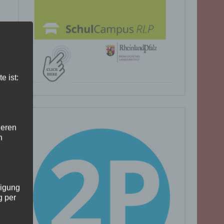
e ist:
deren
n
ligung
g per