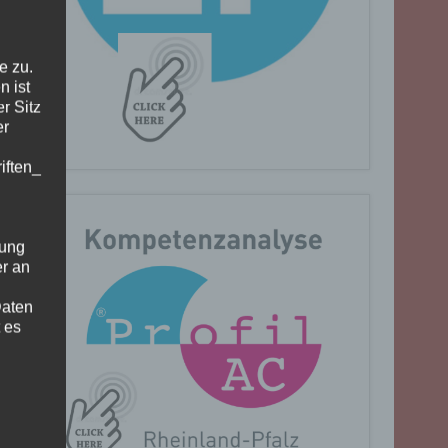
e zu.
n ist
r Sitz
er
iften_
gung
er an
Daten
 es
n