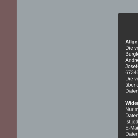
Allge
Die v
Burgf
Andre
Josef
6734
Die v
über 
Daten
Wider
Nur m
Daten
ist j
E-Mai
Daten