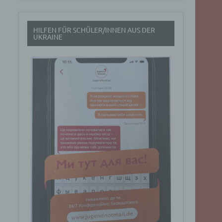
t
HILFEN FÜR SCHÜLER/INNEN AUS DER
rch
UKRAINE
.
eresse
Google
ig
t über
n
Dabei
ucht
Art. 6