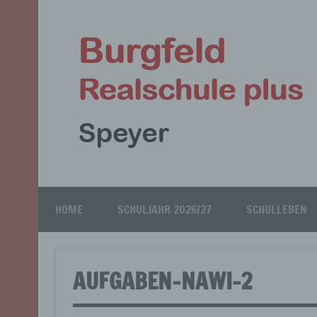
Zum
Inhalt
springen
Speyer
HOME
SCHULJAHR 2026/27
SCHULLEBEN
AUFGABEN-NAWI-2