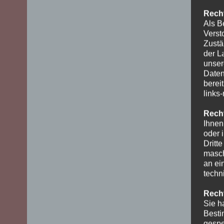
Recht
Als B
Verst
Zustä
der L
unser
Daten
berei
links
Recht
Ihnen
oder 
Dritt
masch
an ei
techn
Recht
Sie h
Besti
gespe