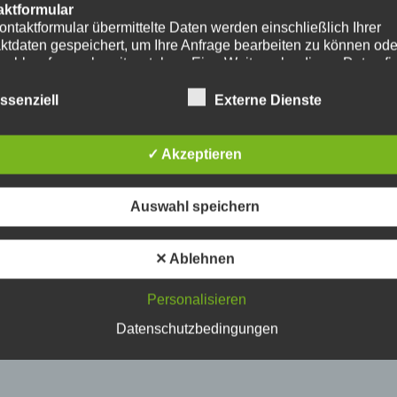
aktformular
ontaktformular übermittelte Daten werden einschließlich Ihrer
ktdaten gespeichert, um Ihre Anfrage bearbeiten zu können od
nschlussfragen bereitzustehen. Eine Weitergabe dieser Daten fi
hre Einwilligung nicht statt.
erarbeitung der in das Kontaktformular eingegebenen Daten erf
ssenziell
Externe Dienste
ließlich auf Grundlage Ihrer Einwilligung (Art. 6 Abs. 1 lit. a
. Ein Widerruf Ihrer bereits erteilten Einwilligung ist jederzeit
ch. Für den Widerruf genügt eine formlose Mitteilung per E-Mail
✓ Akzeptieren
mäßigkeit der bis zum Widerruf erfolgten
verarbeitungsvorgänge bleibt vom Widerruf unberührt.
das Kontaktformular übermittelte Daten verbleiben bei uns, bis 
Auswahl speichern
ur Löschung auffordern, Ihre Einwilligung zur Speicherung wide
keine Notwendigkeit der Datenspeicherung mehr besteht. Zwin
zliche Bestimmungen - insbesondere Aufbewahrungsfristen - bl
✕ Ablehnen
ührt.
Personalisieren
ube
ntegration und Darstellung von Videoinhalten nutzt unsere Webs
Datenschutzbedingungen
ns von YouTube. Anbieter des Videoportals ist die YouTube, LL
y Ave., San Bruno, CA 94066, USA.
ufruf einer Seite mit integriertem YouTube-Plugin wird eine