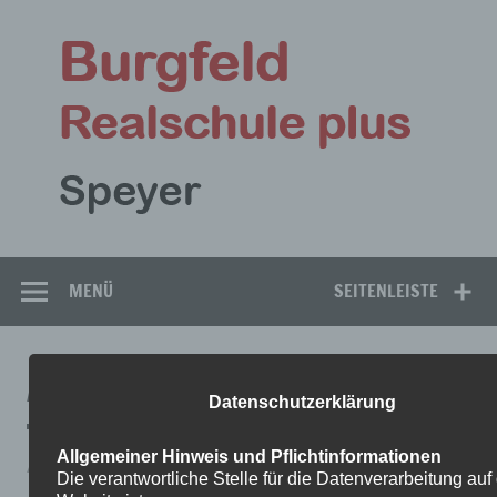
Zum
Inhalt
Bu
springen
Rea
Speyer
MENÜ
SEITENLEISTE
AUFAGEN-HUS
Datenschutzerklärung
Allgemeiner Hinweis und Pflichtinformationen
Aufagen-HUS
Die verantwortliche Stelle für die Datenverarbeitung auf