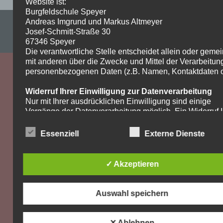
Website ist:
Burgfeldschule Speyer
Andreas Imgrund und Markus Altmeyer
Impressum & Datenschutzerklärung
Josef-Schmitt-Straße 30
WordPress-Theme: Dynamic News von ThemeZee.
67346 Speyer
Die verantwortliche Stelle entscheidet allein oder gem
mit anderen über die Zwecke und Mittel der Verarbeitun
personenbezogenen Daten (z.B. Namen, Kontaktdaten o.
Widerruf Ihrer Einwilligung zur Datenverarbeitung
Nur mit Ihrer ausdrücklichen Einwilligung sind einige
Vorgänge der Datenverarbeitung möglich. Ein Widerruf I
bereits erteilten Einwilligung ist jederzeit möglich. Für d
Widerruf genügt eine formlose Mitteilung per E-Mail. Die
Essenziell
Externe Dienste
Rechtmäßigkeit der bis zum Widerruf erfolgten
Datenverarbeitung bleibt vom Widerruf unberührt.
✓ Akzeptieren
Recht auf Beschwerde bei der zuständigen
Aufsichtsbehörde
Als Betroffener steht Ihnen im Falle eines
Auswahl speichern
datenschutzrechtlichen Verstoßes ein Beschwerderecht
der zuständigen Aufsichtsbehörde zu. Zuständige
Aufsichtsbehörde bezüglich datenschutzrechtlicher Frag
✕ Ablehnen