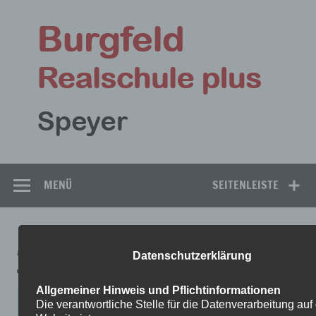
Zum
Inhalt
Bu
springen
Rea
Speyer
MENÜ
SEITENLEISTE
ANTONCODES-FÜR-ZUHAUSE-1
Datenschutzerklärung
Allgemeiner Hinweis und Pflichtinformationen
Die verantwortliche Stelle für die Datenverarbeitung auf