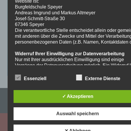
Website ist:
Burgfeldschule Speyer
Andreas Imgrund und Markus Altmeyer
Josef-Schmitt-Straße 30
67346 Speyer
Die verantwortliche Stelle entscheidet allein oder gem
mit anderen über die Zwecke und Mittel der Verarbeitun
personenbezogenen Daten (z.B. Namen, Kontaktdaten o.
Widerruf Ihrer Einwilligung zur Datenverarbeitung
Nur mit Ihrer ausdrücklichen Einwilligung sind einige
Vorgänge der Datenverarbeitung möglich. Ein Widerruf I
bereits erteilten Einwilligung ist jederzeit möglich. Für d
Widerruf genügt eine formlose Mitteilung per E-Mail. Die
Essenziell
Externe Dienste
Rechtmäßigkeit der bis zum Widerruf erfolgten
Datenverarbeitung bleibt vom Widerruf unberührt.
Impressum & Datenschutzerklärung
✓ Akzeptieren
Recht auf Beschwerde bei der zuständigen
Aufsichtsbehörde
WordPress-Theme: Dynamic News von ThemeZee.
Als Betroffener steht Ihnen im Falle eines
Auswahl speichern
datenschutzrechtlichen Verstoßes ein Beschwerderecht
der zuständigen Aufsichtsbehörde zu. Zuständige
Aufsichtsbehörde bezüglich datenschutzrechtlicher Frag
✕ Ablehnen