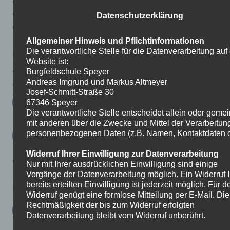
Wochenplan: 20.04-24.04.
Herunterladen
Wochenplan: 05.05.-12.05.
Herunterladen
Datenschutzerklärung
Wochenplan: 14.05.-20.05.
Herunterladen
Allgemeiner Hinweis und Pflichtinformationen
Englisch
Die verantwortliche Stelle für die Datenverarbeitung auf
Website ist:
Aufgaben_1
Herunterladen
Burgfeldschule Speyer
Andreas Imgrund und Markus Altmeyer
Aufgaben_2
Herunterladen
Josef-Schmitt-Straße 30
Adjektive_Steigerungsformen
67346 Speyer
Die verantwortliche Stelle entscheidet allein oder gem
mit anderen über die Zwecke und Mittel der Verarbeitun
personenbezogenen Daten (z.B. Namen, Kontaktdaten o.
Adjektive_Vergleichen
Widerruf Ihrer Einwilligung zur Datenverarbeitung
Wochenplan: 29.04.-06.05.
Herunterladen
Nur mit Ihrer ausdrücklichen Einwilligung sind einige
Vorgänge der Datenverarbeitung möglich. Ein Widerruf I
bereits erteilten Einwilligung ist jederzeit möglich. Für d
Erdkunde
Widerruf genügt eine formlose Mitteilung per E-Mail. Die
Rechtmäßigkeit der bis zum Widerruf erfolgten
Landwirtschaft in Deutschland (Film)
Datenverarbeitung bleibt vom Widerruf unberührt.