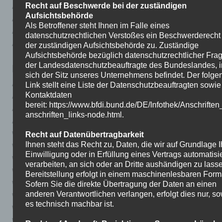
Recht auf Beschwerde bei der zuständigen
Aufgaben zum Film_1
Herunterladen
Aufsichtsbehörde
Aufgaben zum Film_2
Herunterladen
Als Betroffener steht Ihnen im Falle eines
Aufgaben zum Film_3
Herunterladen
datenschutzrechtlichen Verstoßes ein Beschwerderecht
Aufgaben zum Film_4
Herunterladen
der zuständigen Aufsichtsbehörde zu. Zuständige
Aufsichtsbehörde bezüglich datenschutzrechtlicher Frag
der Landesdatenschutzbeauftragte des Bundeslandes, 
Evangelische Religion
sich der Sitz unseres Unternehmens befindet. Der folge
Aufgaben_1
Herunterladen
Link stellt eine Liste der Datenschutzbeauftragten sowi
Kontaktdaten
Aufgaben_2
Herunterladen
bereit: https://www.bfdi.bund.de/DE/Infothek/Anschriften
Aufgaben_3
Herunterladen
anschriften_links-node.html.
Aufgaben_4
Herunterladen
Wochenplan: 20.04.-24.04.
Herunterladen
Recht auf Datenübertragbarkeit
Ihnen steht das Recht zu, Daten, die wir auf Grundlage I
Wochenplan: 27.04.-01.05.
Herunterladen
Einwilligung oder in Erfüllung eines Vertrags automatisie
Wochenplan: 04.05. – 08.05.
Herunterladen
verarbeiten, an sich oder an Dritte aushändigen zu lass
Wochenplan: 11.05.-15.05.
Herunterladen
Bereitstellung erfolgt in einem maschinenlesbaren Form
Wochenplan: 18.05. – 22.05.
Herunterladen
Sofern Sie die direkte Übertragung der Daten an einen
anderen Verantwortlichen verlangen, erfolgt dies nur, so
Wochenplan: 25.05.-29.05.
Herunterladen
es technisch machbar ist.
Wochenplan: 02.06.-05.06.
Herunterladen
Wochenplan: 08.06.-10.06.
Herunterladen