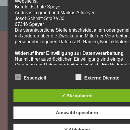
Website ist:
Burgfeldschule Speyer
Andreas Imgrund und Markus Altmeyer
Impressum & Datenschutzerklärung
Josef-Schmitt-Straße 30
WordPress-Theme: Dynamic News von ThemeZee.
67346 Speyer
Die verantwortliche Stelle entscheidet allein oder gem
mit anderen über die Zwecke und Mittel der Verarbeitun
personenbezogenen Daten (z.B. Namen, Kontaktdaten o.
Widerruf Ihrer Einwilligung zur Datenverarbeitung
Nur mit Ihrer ausdrücklichen Einwilligung sind einige
Vorgänge der Datenverarbeitung möglich. Ein Widerruf I
bereits erteilten Einwilligung ist jederzeit möglich. Für d
Widerruf genügt eine formlose Mitteilung per E-Mail. Die
Essenziell
Externe Dienste
Rechtmäßigkeit der bis zum Widerruf erfolgten
Datenverarbeitung bleibt vom Widerruf unberührt.
✓ Akzeptieren
Recht auf Beschwerde bei der zuständigen
Aufsichtsbehörde
Als Betroffener steht Ihnen im Falle eines
Auswahl speichern
datenschutzrechtlichen Verstoßes ein Beschwerderecht
der zuständigen Aufsichtsbehörde zu. Zuständige
Aufsichtsbehörde bezüglich datenschutzrechtlicher Frag
✕ Ablehnen