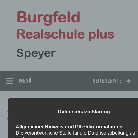
Zum
Inhalt
Bu
springen
Rea
Speyer
MENÜ
SEITENLEISTE
AUFGABEN_6A_E_18.5.
Datenschutzerklärung
Allgemeiner Hinweis und Pflichtinformationen
Aufgaben_6a_E_18.5.
Die verantwortliche Stelle für die Datenverarbeitung auf