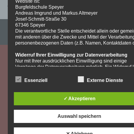
Website ist:
Arbeitsplan-Reli-56-11_05-bis-15_05-1
Burgfeldschule Speyer
Andreas Imgrund und Markus Altmeyer
Josef-Schmitt-Straße 30
67346 Speyer
Impressum & Datenschutzerklärung
Die verantwortliche Stelle entscheidet allein oder gem
mit anderen über die Zwecke und Mittel der Verarbeitun
WordPress-Theme: Dynamic News von ThemeZee.
personenbezogenen Daten (z.B. Namen, Kontaktdaten o.
Widerruf Ihrer Einwilligung zur Datenverarbeitung
Nur mit Ihrer ausdrücklichen Einwilligung sind einige
Vorgänge der Datenverarbeitung möglich. Ein Widerruf I
bereits erteilten Einwilligung ist jederzeit möglich. Für d
Widerruf genügt eine formlose Mitteilung per E-Mail. Die
Essenziell
Externe Dienste
Rechtmäßigkeit der bis zum Widerruf erfolgten
Datenverarbeitung bleibt vom Widerruf unberührt.
✓ Akzeptieren
Recht auf Beschwerde bei der zuständigen
Aufsichtsbehörde
Als Betroffener steht Ihnen im Falle eines
Auswahl speichern
datenschutzrechtlichen Verstoßes ein Beschwerderecht
der zuständigen Aufsichtsbehörde zu. Zuständige
Aufsichtsbehörde bezüglich datenschutzrechtlicher Frag
✕ Ablehnen