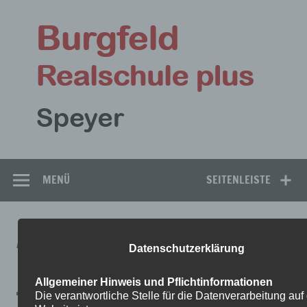
Zum
Inhalt
Bu
springen
Rea
Speyer
MENÜ
SEITENLEISTE
ARBEITSPLAN-RELI-56-11_05-
Datenschutzerklärung
BIS-15_05-1
Allgemeiner Hinweis und Pflichtinformationen
Die verantwortliche Stelle für die Datenverarbeitung auf