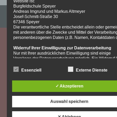
Website ist:
Burgfeldschule Speyer
Andreas Imgrund und Markus Altmeyer
Impressum & Datenschutzerklärung
Josef-Schmitt-Straße 30
WordPress-Theme: Dynamic News von ThemeZee.
67346 Speyer
Die verantwortliche Stelle entscheidet allein oder gem
mit anderen über die Zwecke und Mittel der Verarbeitun
personenbezogenen Daten (z.B. Namen, Kontaktdaten o.
Widerruf Ihrer Einwilligung zur Datenverarbeitung
Nur mit Ihrer ausdrücklichen Einwilligung sind einige
Vorgänge der Datenverarbeitung möglich. Ein Widerruf I
bereits erteilten Einwilligung ist jederzeit möglich. Für d
Widerruf genügt eine formlose Mitteilung per E-Mail. Die
Essenziell
Externe Dienste
Rechtmäßigkeit der bis zum Widerruf erfolgten
Datenverarbeitung bleibt vom Widerruf unberührt.
✓ Akzeptieren
Recht auf Beschwerde bei der zuständigen
Aufsichtsbehörde
Als Betroffener steht Ihnen im Falle eines
Auswahl speichern
datenschutzrechtlichen Verstoßes ein Beschwerderecht
der zuständigen Aufsichtsbehörde zu. Zuständige
Aufsichtsbehörde bezüglich datenschutzrechtlicher Frag
✕ Ablehnen