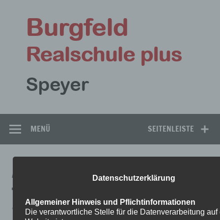
Zum
Inhalt
Bu
springen
Rea
Speyer
MENÜ
SEITENLEISTE
AUFGABEN-RELIGION1
Datenschutzerklärung
Allgemeiner Hinweis und Pflichtinformationen
Aufgaben-Religion1
Die verantwortliche Stelle für die Datenverarbeitung auf