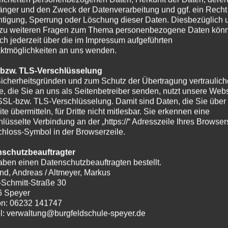
nger und den Zweck der Datenverarbeitung und ggf. ein Recht
htigung, Sperrung oder Löschung dieser Daten. Diesbezüglich 
zu weiteren Fragen zum Thema personenbezogene Daten kön
ich jederzeit über die im Impressum aufgeführten
ktmöglichkeiten an uns wenden.
 bzw. TLS-Verschlüsselung
icherheitsgründen und zum Schutz der Übertragung vertraulich
te, die Sie an uns als Seitenbetreiber senden, nutzt unsere Webs
SSL-bzw. TLS-Verschlüsselung. Damit sind Daten, die Sie über
te übermitteln, für Dritte nicht mitlesbar. Sie erkennen eine
hlüsselte Verbindung an der „https://“ Adresszeile Ihres Browse
hloss-Symbol in der Browserzeile.
nschutzbeauftragter
aben einen Datenschutzbeauftragten bestellt.
nd, Andreas / Altmeyer, Markus
-Schmitt-Straße 30
6 Speyer
on: 06232 141747
l: verwaltung@burgfeldschule-speyer.de