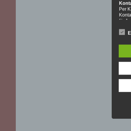
Kont
Per K
Konta
für A
ohne I
Die V
E
aussch
DSGVO)
mögli
Recht
Daten
Über 
uns z
oder 
geset
unber
YouT
Für I
Plugi
Cherr
Bei A