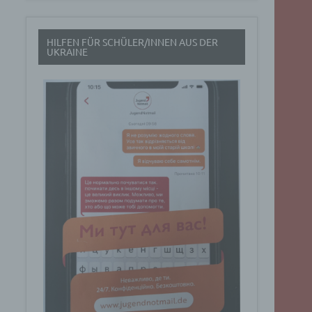
t
HILFEN FÜR SCHÜLER/INNEN AUS DER
rch
UKRAINE
.
eresse
Google
ig
t über
n
Dabei
ucht
Art. 6