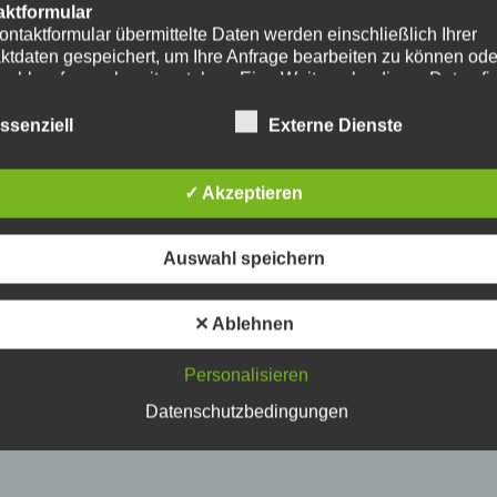
aktformular
ontaktformular übermittelte Daten werden einschließlich Ihrer
ktdaten gespeichert, um Ihre Anfrage bearbeiten zu können od
nschlussfragen bereitzustehen. Eine Weitergabe dieser Daten fi
hre Einwilligung nicht statt.
erarbeitung der in das Kontaktformular eingegebenen Daten erf
ssenziell
Externe Dienste
ließlich auf Grundlage Ihrer Einwilligung (Art. 6 Abs. 1 lit. a
. Ein Widerruf Ihrer bereits erteilten Einwilligung ist jederzeit
ch. Für den Widerruf genügt eine formlose Mitteilung per E-Mail
✓ Akzeptieren
mäßigkeit der bis zum Widerruf erfolgten
verarbeitungsvorgänge bleibt vom Widerruf unberührt.
das Kontaktformular übermittelte Daten verbleiben bei uns, bis 
Auswahl speichern
ur Löschung auffordern, Ihre Einwilligung zur Speicherung wide
keine Notwendigkeit der Datenspeicherung mehr besteht. Zwin
zliche Bestimmungen - insbesondere Aufbewahrungsfristen - bl
✕ Ablehnen
ührt.
Personalisieren
ube
ntegration und Darstellung von Videoinhalten nutzt unsere Webs
Datenschutzbedingungen
ns von YouTube. Anbieter des Videoportals ist die YouTube, LL
y Ave., San Bruno, CA 94066, USA.
ufruf einer Seite mit integriertem YouTube-Plugin wird eine