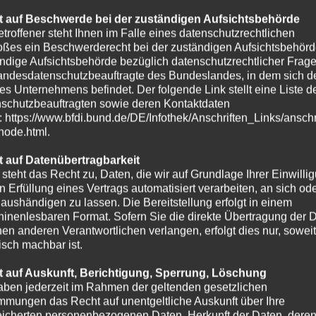
 auf Beschwerde bei der zuständigen Aufsichtsbehörde
etroffener steht Ihnen im Falle eines datenschutzrechtlichen
oßes ein Beschwerderecht bei der zuständigen Aufsichtsbehörd
ndige Aufsichtsbehörde bezüglich datenschutzrechtlicher Frage
andesdatenschutzbeauftragte des Bundeslandes, in dem sich de
es Unternehmens befindet. Der folgende Link stellt eine Liste d
schutzbeauftragten sowie deren Kontaktdaten
t: https://www.bfdi.bund.de/DE/Infothek/Anschriften_Links/anschr
-node.html.
 auf Datenübertragbarkeit
 steht das Recht zu, Daten, die wir auf Grundlage Ihrer Einwilli
in Erfüllung eines Vertrags automatisiert verarbeiten, an sich od
e aushändigen zu lassen. Die Bereitstellung erfolgt in einem
inenlesbaren Format. Sofern Sie die direkte Übertragung der 
nen anderen Verantwortlichen verlangen, erfolgt dies nur, soweit
isch machbar ist.
 auf Auskunft, Berichtigung, Sperrung, Löschung
aben jederzeit im Rahmen der geltenden gesetzlichen
mmungen das Recht auf unentgeltliche Auskunft über Ihre
icherten personenbezogenen Daten, Herkunft der Daten, dere