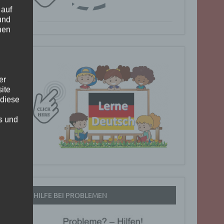
 auf
und
nen
er
ite
 diese
rs und
HILFE BEI PROBLEMEN