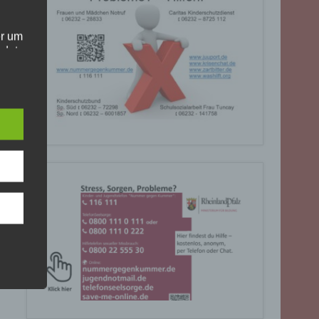
er um
ndet
olgt
. Die
Sie
rrufen
gende
eiben
ite
C, 901