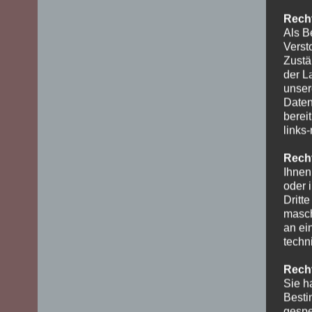
Recht
Als B
Verst
Zustä
der L
unser
Daten
berei
links
Recht
Ihnen
oder 
Dritt
masch
an ei
techn
Recht
Sie h
Besti
gespe