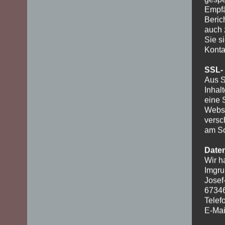
Empfä
Beric
auch 
Sie s
Konta
SSL-
Aus S
Inhal
eine 
Websi
versc
am Sc
Date
Wir h
Imgru
Josef
6734
Telef
E-Mai