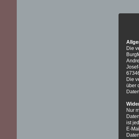
Allge
Die v
Burgf
Andre
Josef
6734
Die v
über 
Daten
Wider
Nur m
Daten
ist j
E-Mai
Daten