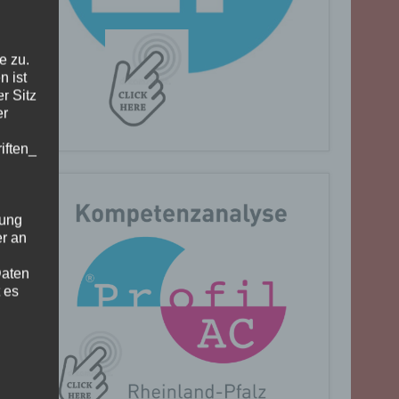
e zu.
n ist
r Sitz
er
iften_
gung
er an
Daten
 es
n