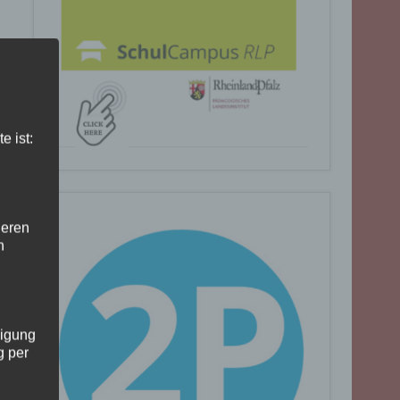
e ist:
deren
n
ligung
g per