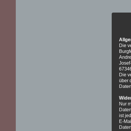
Allge
Die v
Burgf
Andre
Josef
6734
Die v
über 
Daten
Wider
Nur m
Daten
ist j
E-Mai
Daten