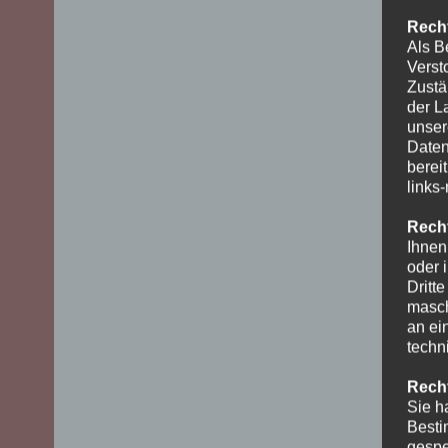
Recht
Als B
Verst
Zustä
der L
unser
Daten
berei
links
Recht
Ihnen
oder 
Dritt
masch
an ei
techn
Recht
Sie h
Besti
gespe