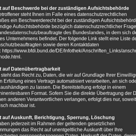
 auf Beschwerde bei der zuständigen Aufsichtsbehörde
etroffener steht Ihnen im Falle eines datenschutzrechtlichen
oßes ein Beschwerderecht bei der zuständigen Aufsichtsbehörd
ndige Aufsichtsbehörde bezüglich datenschutzrechtlicher Frage
andesdatenschutzbeauftragte des Bundeslandes, in dem sich de
es Unternehmens befindet. Der folgende Link stellt eine Liste d
schutzbeauftragten sowie deren Kontaktdaten
t: https://www.bfdi.bund.de/DE/Infothek/Anschriften_Links/anschr
-node.html.
 auf Datenübertragbarkeit
 steht das Recht zu, Daten, die wir auf Grundlage Ihrer Einwilli
in Erfüllung eines Vertrags automatisiert verarbeiten, an sich od
e aushändigen zu lassen. Die Bereitstellung erfolgt in einem
inenlesbaren Format. Sofern Sie die direkte Übertragung der 
nen anderen Verantwortlichen verlangen, erfolgt dies nur, soweit
isch machbar ist.
 auf Auskunft, Berichtigung, Sperrung, Löschung
aben jederzeit im Rahmen der geltenden gesetzlichen
mmungen das Recht auf unentgeltliche Auskunft über Ihre
icherten personenbezogenen Daten, Herkunft der Daten, dere