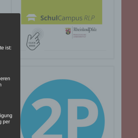
e ist:
deren
n
ligung
g per