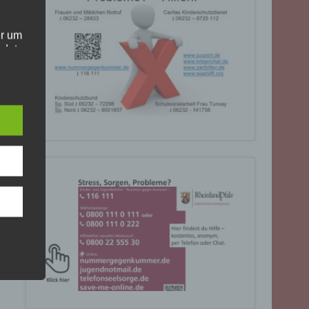
er um
ndet
olgt
. Die
Sie
rrufen
gende
eiben
ite
C, 901