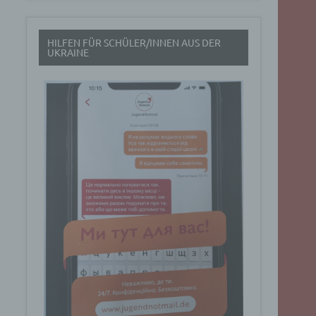
t
HILFEN FÜR SCHÜLER/INNEN AUS DER
rch
UKRAINE
.
eresse
Google
ig
t über
n
Dabei
ucht
Art. 6