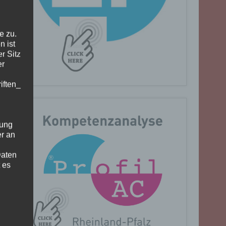
e zu.
n ist
r Sitz
er
iften_
gung
er an
Daten
 es
n