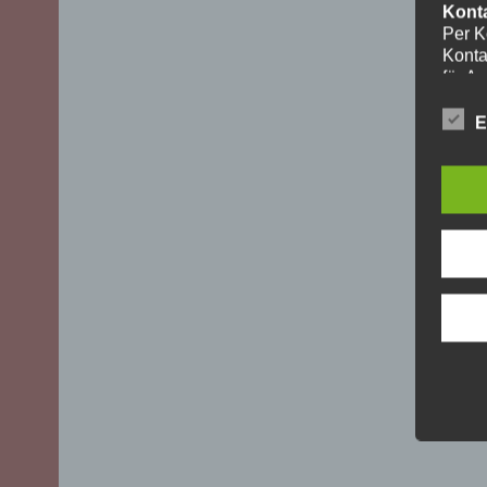
Kont
Per K
Konta
für A
ohne I
Die V
E
aussch
DSGVO)
mögli
Recht
Daten
Über 
uns z
oder 
geset
unber
YouT
Für I
Plugi
Cherr
Bei A