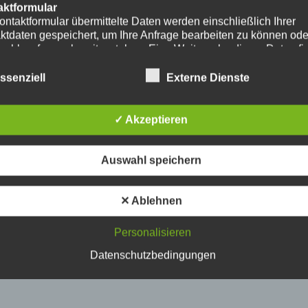
aktformular
ontaktformular übermittelte Daten werden einschließlich Ihrer
ktdaten gespeichert, um Ihre Anfrage bearbeiten zu können od
nschlussfragen bereitzustehen. Eine Weitergabe dieser Daten fi
hre Einwilligung nicht statt.
erarbeitung der in das Kontaktformular eingegebenen Daten erf
ssenziell
Externe Dienste
ließlich auf Grundlage Ihrer Einwilligung (Art. 6 Abs. 1 lit. a
. Ein Widerruf Ihrer bereits erteilten Einwilligung ist jederzeit
ch. Für den Widerruf genügt eine formlose Mitteilung per E-Mail
✓ Akzeptieren
mäßigkeit der bis zum Widerruf erfolgten
verarbeitungsvorgänge bleibt vom Widerruf unberührt.
das Kontaktformular übermittelte Daten verbleiben bei uns, bis 
Auswahl speichern
ur Löschung auffordern, Ihre Einwilligung zur Speicherung wide
keine Notwendigkeit der Datenspeicherung mehr besteht. Zwin
zliche Bestimmungen - insbesondere Aufbewahrungsfristen - bl
✕ Ablehnen
ührt.
Personalisieren
ube
ntegration und Darstellung von Videoinhalten nutzt unsere Webs
Datenschutzbedingungen
ns von YouTube. Anbieter des Videoportals ist die YouTube, LL
y Ave., San Bruno, CA 94066, USA.
ufruf einer Seite mit integriertem YouTube-Plugin wird eine