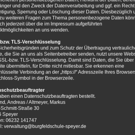
nger und den Zweck der Datenverarbeitung und ggf. ein Recht
htigung, Sperrung oder Löschung dieser Daten. Diesbezüglich 
zu weiteren Fragen zum Thema personenbezogene Daten kön
ich jederzeit über die im Impressum aufgeführten
ktmöglichkeiten an uns wenden.
 bzw. TLS-Verschlüsselung
icherheitsgründen und zum Schutz der Übertragung vertraulich
te, die Sie an uns als Seitenbetreiber senden, nutzt unsere Webs
SSL-bzw. TLS-Verschlüsselung. Damit sind Daten, die Sie über
te übermitteln, für Dritte nicht mitlesbar. Sie erkennen eine
hlüsselte Verbindung an der „https://“ Adresszeile Ihres Browse
hloss-Symbol in der Browserzeile.
nschutzbeauftragter
aben einen Datenschutzbeauftragten bestellt.
nd, Andreas / Altmeyer, Markus
-Schmitt-Straße 30
6 Speyer
on: 06232 141747
l: verwaltung@burgfeldschule-speyer.de