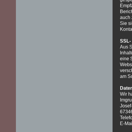
Empfä
Beric
auch 
Sie s
Konta
SSL-
Aus S
Inhal
eine 
Websi
versc
am Sc
Date
Wir h
Imgru
Josef
6734
Telef
E-Mai