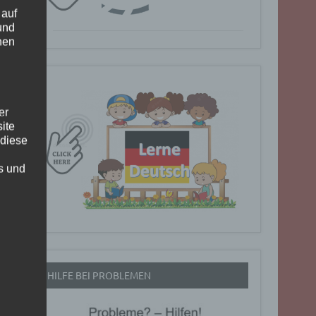
 auf
und
nen
er
ite
 diese
rs und
HILFE BEI PROBLEMEN