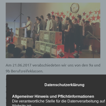
Am 21.06.2017 verabschiedeten wir uns von den 9a und
9b Berufsreifeklassen.
Sie planten eine sehr emotionale und lustige
Datenschutzerklärung
Abschlussfeier. Die Feier sowie die Reden bescherten
den Zuschauern viele lustige aber auch herzergreifende
Allgemeiner Hinweis und Pflichtinformationen
Momente. Die selbstgeschriebenen Danksagungen der
Die verantwortliche Stelle für die Datenverarbeitung auf
Schüler an die jeweiligen Lehrer waren auch sehr
Website ist: