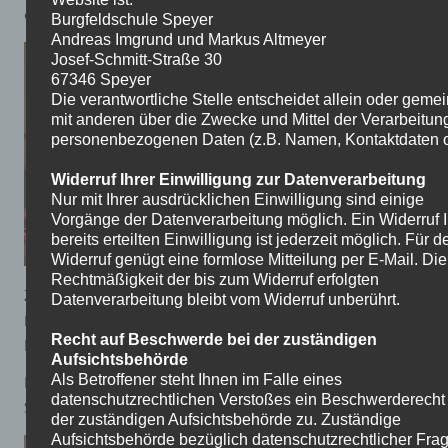
emotional und toll vorgetragen.
Burgfeldschule Speyer
Andreas Imgrund und Markus Altmeyer
Josef-Schmitt-Straße 30
67346 Speyer
Die verantwortliche Stelle entscheidet allein oder gem
mit anderen über die Zwecke und Mittel der Verarbeitun
personenbezogenen Daten (z.B. Namen, Kontaktdaten o.
Widerruf Ihrer Einwilligung zur Datenverarbeitung
Nur mit Ihrer ausdrücklichen Einwilligung sind einige
Vorgänge der Datenverarbeitung möglich. Ein Widerruf I
bereits erteilten Einwilligung ist jederzeit möglich. Für d
Widerruf genügt eine formlose Mitteilung per E-Mail. Die
Rechtmäßigkeit der bis zum Widerruf erfolgten
Zudem konnte man die positive Stimmung deutlich
Datenverarbeitung bleibt vom Widerruf unberührt.
fühlen, die die Schülerinnen und Schüler zu ihren
Recht auf Beschwerde bei der zuständigen
Lehrerinnen und Lehrern aufgebaut hatten.
Aufsichtsbehörde
Durch den mit eingebrachten Schulchor wurde die
Als Betroffener steht Ihnen im Falle eines
datenschutzrechtlichen Verstoßes ein Beschwerderecht
Stimmung abgerundet.
der zuständigen Aufsichtsbehörde zu. Zuständige
Aufsichtsbehörde bezüglich datenschutzrechtlicher Frag