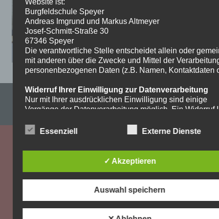
Website ist:
Burgfeldschule Speyer
Andreas Imgrund und Markus Altmeyer
Josef-Schmitt-Straße 30
67346 Speyer
Die verantwortliche Stelle entscheidet allein oder gem
mit anderen über die Zwecke und Mittel der Verarbeitun
personenbezogenen Daten (z.B. Namen, Kontaktdaten o.
Widerruf Ihrer Einwilligung zur Datenverarbeitung
Impressum & Datenschutzerklärung
Nur mit Ihrer ausdrücklichen Einwilligung sind einige
Vorgänge der Datenverarbeitung möglich. Ein Widerruf I
WordPress-Theme: Dynamic News von ThemeZee.
bereits erteilten Einwilligung ist jederzeit möglich. Für d
Widerruf genügt eine formlose Mitteilung per E-Mail. Die
Essenziell
Externe Dienste
Rechtmäßigkeit der bis zum Widerruf erfolgten
Datenverarbeitung bleibt vom Widerruf unberührt.
✓ Akzeptieren
Recht auf Beschwerde bei der zuständigen
Aufsichtsbehörde
Als Betroffener steht Ihnen im Falle eines
Auswahl speichern
datenschutzrechtlichen Verstoßes ein Beschwerderecht
der zuständigen Aufsichtsbehörde zu. Zuständige
Aufsichtsbehörde bezüglich datenschutzrechtlicher Frag
✕ Ablehnen