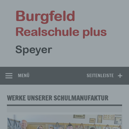
Zum
Inhalt
Bu
springen
Rea
Speyer
MENÜ
SEITENLEISTE
WERKE UNSERER SCHULMANUFAKTUR