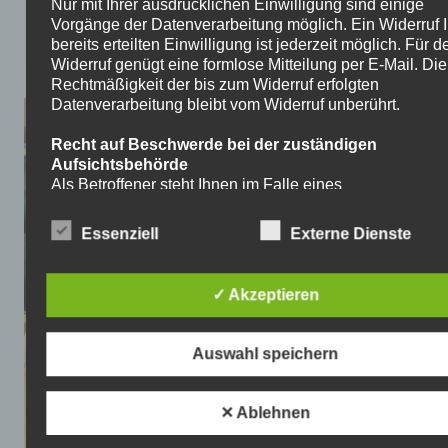
Nur mit Ihrer ausdrücklichen Einwilligung sind einige
Vorgänge der Datenverarbeitung möglich. Ein Widerruf I
bereits erteilten Einwilligung ist jederzeit möglich. Für d
Widerruf genügt eine formlose Mitteilung per E-Mail. Die
Rechtmäßigkeit der bis zum Widerruf erfolgten
Datenverarbeitung bleibt vom Widerruf unberührt.
Recht auf Beschwerde bei der zuständigen
Aufsichtsbehörde
Als Betroffener steht Ihnen im Falle eines
datenschutzrechtlichen Verstoßes ein Beschwerderecht
der zuständigen Aufsichtsbehörde zu. Zuständige
Essenziell
Externe Dienste
Aufsichtsbehörde bezüglich datenschutzrechtlicher Frag
der Landesdatenschutzbeauftragte des Bundeslandes, 
sich der Sitz unseres Unternehmens befindet. Der folge
✓ Akzeptieren
Link stellt eine Liste der Datenschutzbeauftragten sowi
Kontaktdaten
bereit: https://www.bfdi.bund.de/DE/Infothek/Anschriften
Auswahl speichern
anschriften_links-node.html.
Recht auf Datenübertragbarkeit
✕ Ablehnen
Ihnen steht das Recht zu, Daten, die wir auf Grundlage I
Einwilligung oder in Erfüllung eines Vertrags automatisie