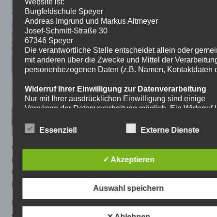
Website ist:
Burgfeldschule Speyer
Andreas Imgrund und Markus Altmeyer
Josef-Schmitt-Straße 30
67346 Speyer
Die verantwortliche Stelle entscheidet allein oder gem
mit anderen über die Zwecke und Mittel der Verarbeitun
personenbezogenen Daten (z.B. Namen, Kontaktdaten o.
Widerruf Ihrer Einwilligung zur Datenverarbeitung
Nur mit Ihrer ausdrücklichen Einwilligung sind einige
Vorgänge der Datenverarbeitung möglich. Ein Widerruf I
bereits erteilten Einwilligung ist jederzeit möglich. Für d
Widerruf genügt eine formlose Mitteilung per E-Mail. Die
Essenziell
Externe Dienste
Rechtmäßigkeit der bis zum Widerruf erfolgten
Datenverarbeitung bleibt vom Widerruf unberührt.
Was für ein Tag! Bei strahlendem Sonnenschein und
bester Stimmung war auf dem Berliner Platz richtig was
✓ Akzeptieren
Recht auf Beschwerde bei der zuständigen
los. Unsere Schülerinnen und Schüler erlebten einen
Aufsichtsbehörde
bewegungsreichen Tag voller Spaß und Action.
Als Betroffener steht Ihnen im Falle eines
Auswahl speichern
datenschutzrechtlichen Verstoßes ein Beschwerderecht
Besonders beliebt war der Kettcar-Parcours, auf dem
der zuständigen Aufsichtsbehörde zu. Zuständige
die Kinder ihr Geschick unter Beweis stellen konnten.
Aufsichtsbehörde bezüglich datenschutzrechtlicher Frag
✕ Ablehnen