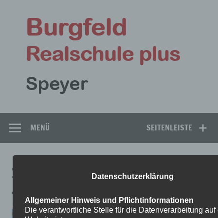
Zum
Inhalt
Bu
springen
Rea
Speyer
MENÜ
SEITENLEISTE
„VOLL WAS LOS!“ – EIN ERLEBNISREICHER
Datenschutzerklärung
TAG AUF DEM BERLINER PLATZ
Allgemeiner Hinweis und Pflichtinformationen
Die verantwortliche Stelle für die Datenverarbeitung auf