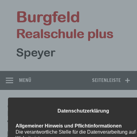
Zum
Inhalt
Bu
springen
Rea
Speyer
MENÜ
SEITENLEISTE
„VOLL WAS LOS!“ AUF DEM BERLINER
Datenschutzerklärung
PLATZ – WIR WAREN DABEI…
Allgemeiner Hinweis und Pflichtinformationen
Die verantwortliche Stelle für die Datenverarbeitung auf