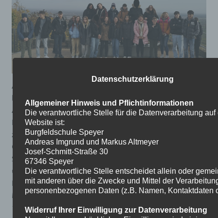
Datenschutzerklärung
Am 22. November war es soweit: Die Klasse 9b
besuchte zusammen mit Frau Gebert und Frau
Allgemeiner Hinweis und Pflichtinformationen
Ackermann im Zuge des GL Unterrichtes das
Die verantwortliche Stelle für die Datenverarbeitung auf
Hambacher Schloss! Unter dem Motto „Hinauf, hinauf
Website ist:
Burgfeldschule Speyer
zum Schloss“ wandelte die 9 b auf den Spuren der
Andreas Imgrund und Markus Altmeyer
Geburtsstätte der deutschen Demokratie. In einer
Josef-Schmitt-Straße 30
Stationsarbeit erarbeiteten sie die Lebensbedingungen
67346 Speyer
um 1832 und die Forderungen und Hintergründe des
Die verantwortliche Stelle entscheidet allein oder gem
mit anderen über die Zwecke und Mittel der Verarbeitun
Festes nach Freiheit und Einheit. Es gab zahlreiche
personenbezogenen Daten (z.B. Namen, Kontaktdaten o.
Möglichkeiten selbst in die Rollen eines Bürgers um
1800 zu schlüpfen und so den Geist der Zeit hautnah
Widerruf Ihrer Einwilligung zur Datenverarbeitung