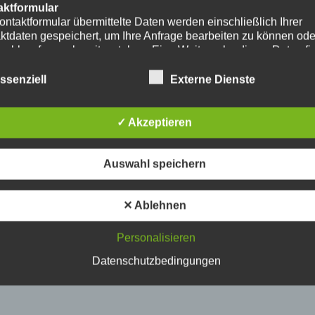
aktformular
ontaktformular übermittelte Daten werden einschließlich Ihrer
ktdaten gespeichert, um Ihre Anfrage bearbeiten zu können od
nschlussfragen bereitzustehen. Eine Weitergabe dieser Daten fi
hre Einwilligung nicht statt.
erarbeitung der in das Kontaktformular eingegebenen Daten erf
ssenziell
Externe Dienste
ließlich auf Grundlage Ihrer Einwilligung (Art. 6 Abs. 1 lit. a
. Ein Widerruf Ihrer bereits erteilten Einwilligung ist jederzeit
ch. Für den Widerruf genügt eine formlose Mitteilung per E-Mail
✓ Akzeptieren
mäßigkeit der bis zum Widerruf erfolgten
verarbeitungsvorgänge bleibt vom Widerruf unberührt.
das Kontaktformular übermittelte Daten verbleiben bei uns, bis 
Auswahl speichern
ur Löschung auffordern, Ihre Einwilligung zur Speicherung wide
keine Notwendigkeit der Datenspeicherung mehr besteht. Zwin
zliche Bestimmungen - insbesondere Aufbewahrungsfristen - bl
✕ Ablehnen
ührt.
Personalisieren
ube
ntegration und Darstellung von Videoinhalten nutzt unsere Webs
Datenschutzbedingungen
ns von YouTube. Anbieter des Videoportals ist die YouTube, LL
y Ave., San Bruno, CA 94066, USA.
ufruf einer Seite mit integriertem YouTube-Plugin wird eine