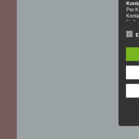
Kont
Per K
Konta
für A
ohne I
Die V
E
aussch
DSGVO)
mögli
Recht
Daten
Über 
uns z
oder 
geset
unber
YouT
Für I
Plugi
Cherr
Bei A