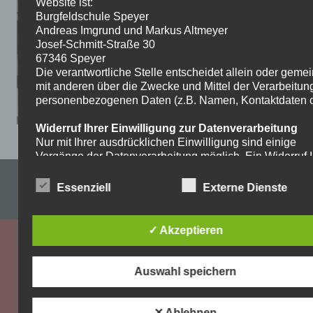
Website ist:
Burgfeldschule Speyer
Andreas Imgrund und Markus Altmeyer
Josef-Schmitt-Straße 30
67346 Speyer
Die verantwortliche Stelle entscheidet allein oder gem
mit anderen über die Zwecke und Mittel der Verarbeitun
personenbezogenen Daten (z.B. Namen, Kontaktdaten o.
Widerruf Ihrer Einwilligung zur Datenverarbeitung
Nur mit Ihrer ausdrücklichen Einwilligung sind einige
Vorgänge der Datenverarbeitung möglich. Ein Widerruf I
bereits erteilten Einwilligung ist jederzeit möglich. Für d
Impressum & Datenschutzerklärung
Widerruf genügt eine formlose Mitteilung per E-Mail. Die
Essenziell
Externe Dienste
Rechtmäßigkeit der bis zum Widerruf erfolgten
WordPress-Theme: Dynamic News von ThemeZee.
Datenverarbeitung bleibt vom Widerruf unberührt.
✓ Akzeptieren
Recht auf Beschwerde bei der zuständigen
Aufsichtsbehörde
Als Betroffener steht Ihnen im Falle eines
Auswahl speichern
datenschutzrechtlichen Verstoßes ein Beschwerderecht
der zuständigen Aufsichtsbehörde zu. Zuständige
Aufsichtsbehörde bezüglich datenschutzrechtlicher Frag
✕ Ablehnen