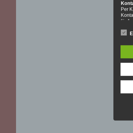
Kont
Per K
Konta
für A
ohne I
Die V
E
aussch
DSGVO)
mögli
Recht
Daten
Über 
uns z
oder 
geset
unber
YouT
Für I
Plugi
Cherr
Bei A