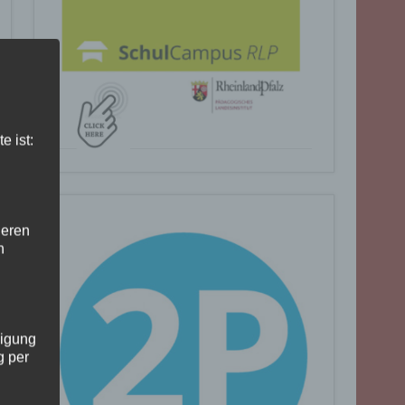
e ist:
deren
n
ligung
g per