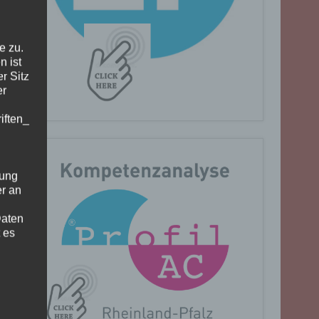
e zu.
n ist
r Sitz
er
iften_
gung
er an
Daten
 es
n