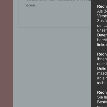
haben.
Recht
Als B
Verst
Zustä
der L
unser
Daten
berei
links
Recht
Ihnen
oder 
Dritt
masch
an ei
techn
Recht
Sie h
Besti
gespe