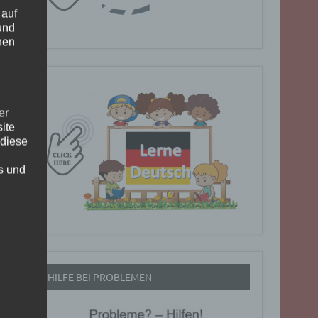
 auf
und
nen
er
ite
 diese
rs und
HILFE BEI PROBLEMEN