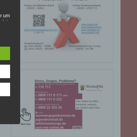
er um
ndet
olgt
. Die
Sie
rrufen
gende
eiben
ite
C, 901