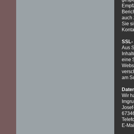
Empfä
Beric
auch 
Sie s
Konta
SSL-
Aus S
Inhal
eine 
Websi
versc
am Sc
Date
Wir h
Imgru
Josef
6734
Telef
E-Mai