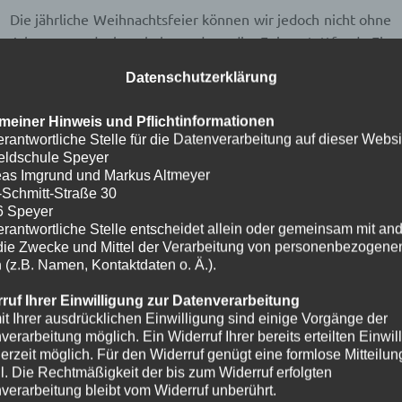
Die jährliche Weihnachtsfeier können wir jedoch nicht ohne
 Jahr zu verdanken haben, dass die Feier stattfand. Ein
Boochs, die die Programmpunkte geplant und musikalisch
Datenschutzerklärung
nachtsfeier nicht funktionieren würde.
meiner Hinweis und Pflichtinformationen
erantwortliche Stelle für die Datenverarbeitung auf dieser Websit
eldschule Speyer
as Imgrund und Markus Altmeyer
 Chor unter ihre Fittiche genommen hat, bereitete diesen
-Schmitt-Straße 30
or und sorgte somit für eine erfolgreiche Aufführung.
6 Speyer
erantwortliche Stelle entscheidet allein oder gemeinsam mit an
die Zwecke und Mittel der Verarbeitung von personenbezogene
 (z.B. Namen, Kontaktdaten o. Ä.).
ruf Ihrer Einwilligung zur Datenverarbeitung
uch an Frau
it Ihrer ausdrücklichen Einwilligung sind einige Vorgänge der
e Dekoration
verarbeitung möglich. Ein Widerruf Ihrer bereits erteilten Einwil
 die beiden
ederzeit möglich. Für den Widerruf genügt eine formlose Mitteilun
l. Die Rechtmäßigkeit der bis zum Widerruf erfolgten
e den ganzen
verarbeitung bleibt vom Widerruf unberührt.
nkte geführt