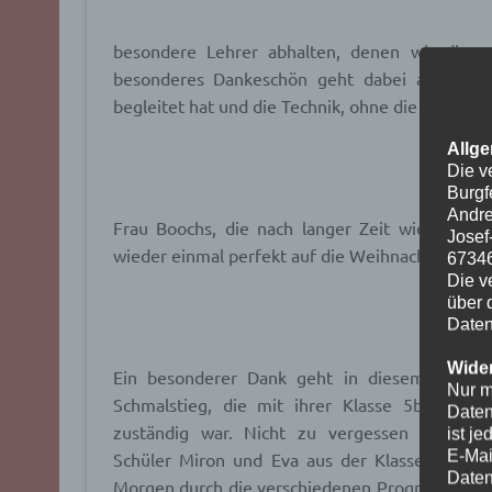
besondere Lehrer abhalten, denen wir dieses
besonderes Dankeschön geht dabei an Frau 
begleitet hat und die Technik, ohne die die Weih
Allge
Die v
Burgf
Andre
Frau Boochs, die nach langer Zeit wieder den
Josef
wieder einmal perfekt auf die Weihnachtsfeier v
6734
Die v
über 
Daten
Wider
Ein besonderer Dank geht in diesem Jahr a
Nur m
Schmalstieg, die mit ihrer Klasse 5b für di
Daten
zuständig war. Nicht zu vergessen auch an
ist j
E-Mai
Schüler Miron und Eva aus der Klasse 9c, di
Daten
Morgen durch die verschiedenen Programmepu