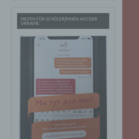
t
HILFEN FÜR SCHÜLER/INNEN AUS DER
rch
UKRAINE
.
eresse
Google
ig
t über
n
Dabei
ucht
Art. 6