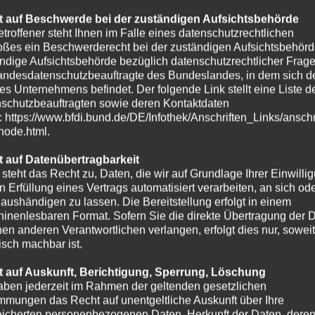
 auf Beschwerde bei der zuständigen Aufsichtsbehörde
etroffener steht Ihnen im Falle eines datenschutzrechtlichen
oßes ein Beschwerderecht bei der zuständigen Aufsichtsbehörd
ndige Aufsichtsbehörde bezüglich datenschutzrechtlicher Frage
andesdatenschutzbeauftragte des Bundeslandes, in dem sich de
es Unternehmens befindet. Der folgende Link stellt eine Liste d
schutzbeauftragten sowie deren Kontaktdaten
t: https://www.bfdi.bund.de/DE/Infothek/Anschriften_Links/anschr
-node.html.
 auf Datenübertragbarkeit
 steht das Recht zu, Daten, die wir auf Grundlage Ihrer Einwilli
in Erfüllung eines Vertrags automatisiert verarbeiten, an sich od
e aushändigen zu lassen. Die Bereitstellung erfolgt in einem
inenlesbaren Format. Sofern Sie die direkte Übertragung der 
nen anderen Verantwortlichen verlangen, erfolgt dies nur, soweit
isch machbar ist.
 auf Auskunft, Berichtigung, Sperrung, Löschung
aben jederzeit im Rahmen der geltenden gesetzlichen
mmungen das Recht auf unentgeltliche Auskunft über Ihre
icherten personenbezogenen Daten, Herkunft der Daten, dere