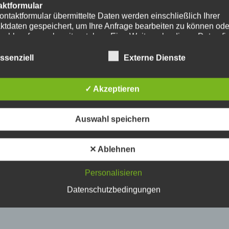
aktformular
ontaktformular übermittelte Daten werden einschließlich Ihrer
ktdaten gespeichert, um Ihre Anfrage bearbeiten zu können od
nschlussfragen bereitzustehen. Eine Weitergabe dieser Daten fi
hre Einwilligung nicht statt.
erarbeitung der in das Kontaktformular eingegebenen Daten erf
ssenziell
Externe Dienste
ließlich auf Grundlage Ihrer Einwilligung (Art. 6 Abs. 1 lit. a
. Ein Widerruf Ihrer bereits erteilten Einwilligung ist jederzeit
ch. Für den Widerruf genügt eine formlose Mitteilung per E-Mail
✓ Akzeptieren
mäßigkeit der bis zum Widerruf erfolgten
verarbeitungsvorgänge bleibt vom Widerruf unberührt.
das Kontaktformular übermittelte Daten verbleiben bei uns, bis 
Auswahl speichern
ur Löschung auffordern, Ihre Einwilligung zur Speicherung wide
keine Notwendigkeit der Datenspeicherung mehr besteht. Zwin
zliche Bestimmungen - insbesondere Aufbewahrungsfristen - bl
✕ Ablehnen
ührt.
Personalisieren
ube
ntegration und Darstellung von Videoinhalten nutzt unsere Webs
Datenschutzbedingungen
ns von YouTube. Anbieter des Videoportals ist die YouTube, LL
y Ave., San Bruno, CA 94066, USA.
ufruf einer Seite mit integriertem YouTube-Plugin wird eine