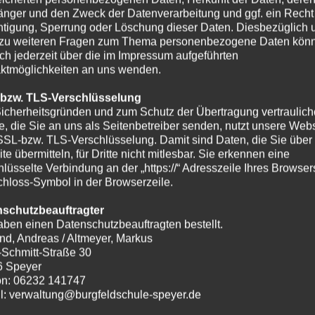
nger und den Zweck der Datenverarbeitung und ggf. ein Recht
htigung, Sperrung oder Löschung dieser Daten. Diesbezüglich 
zu weiteren Fragen zum Thema personenbezogene Daten kön
ich jederzeit über die im Impressum aufgeführten
ktmöglichkeiten an uns wenden.
 bzw. TLS-Verschlüsselung
icherheitsgründen und zum Schutz der Übertragung vertraulich
te, die Sie an uns als Seitenbetreiber senden, nutzt unsere Webs
SSL-bzw. TLS-Verschlüsselung. Damit sind Daten, die Sie über
te übermitteln, für Dritte nicht mitlesbar. Sie erkennen eine
hlüsselte Verbindung an der „https://“ Adresszeile Ihres Browse
hloss-Symbol in der Browserzeile.
nschutzbeauftragter
aben einen Datenschutzbeauftragten bestellt.
nd, Andreas / Altmeyer, Markus
-Schmitt-Straße 30
6 Speyer
on: 06232 141747
l: verwaltung@burgfeldschule-speyer.de