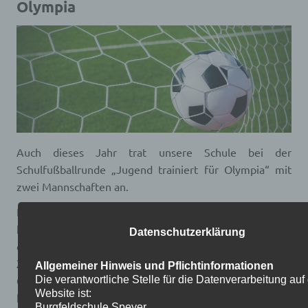
Olympia
Auch dieses Jahr trat unsere Schule bei der
Schulfußballrunde „Jugend trainiert für Olympia“ mit
zwei Mannschaften an.
Die Jungs des WK II aus den Jahrgängen 2002-2004
kämpften am Freitag, den 08.09.17 auf dem Rasenplatz
Datenschutzerklärung
des ehemaligen VFR Speyer um den Einzug in die
Zwischenrunde. Im ersten Spiel gegen das Schwerd
Allgemeiner Hinweis und Pflichtinformationen
Die verantwortliche Stelle für die Datenverarbeitung auf
Gymnasium waren unsere Jungs gegen die
Website ist:
hünenhaften Schwerdler machtlos und verloren mit 0:7.
Burgfeldschule Speyer