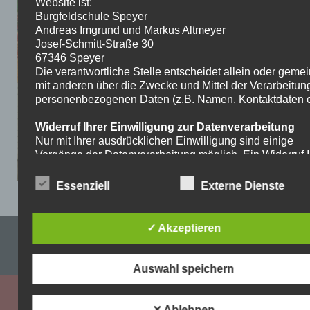
Website ist:
Burgfeldschule Speyer
Andreas Imgrund und Markus Altmeyer
Josef-Schmitt-Straße 30
67346 Speyer
Die verantwortliche Stelle entscheidet allein oder gem
mit anderen über die Zwecke und Mittel der Verarbeitun
personenbezogenen Daten (z.B. Namen, Kontaktdaten o.
Widerruf Ihrer Einwilligung zur Datenverarbeitung
Nur mit Ihrer ausdrücklichen Einwilligung sind einige
Vorgänge der Datenverarbeitung möglich. Ein Widerruf I
bereits erteilten Einwilligung ist jederzeit möglich. Für d
Widerruf genügt eine formlose Mitteilung per E-Mail. Die
Essenziell
Externe Dienste
Rechtmäßigkeit der bis zum Widerruf erfolgten
Datenverarbeitung bleibt vom Widerruf unberührt.
✓ Akzeptieren
Impressum & Datenschutzerklärung
Recht auf Beschwerde bei der zuständigen
Aufsichtsbehörde
WordPress-Theme: Dynamic News von ThemeZee.
Als Betroffener steht Ihnen im Falle eines
Auswahl speichern
datenschutzrechtlichen Verstoßes ein Beschwerderecht
der zuständigen Aufsichtsbehörde zu. Zuständige
Aufsichtsbehörde bezüglich datenschutzrechtlicher Frag
✕ Ablehnen