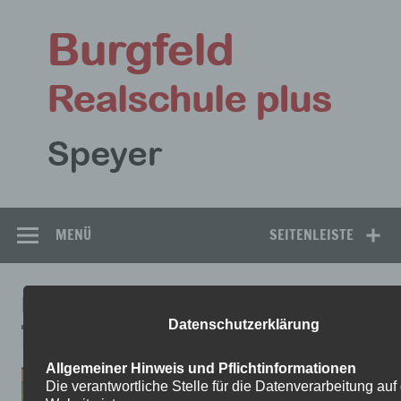
Zum
Inhalt
Bu
springen
Rea
Speyer
MENÜ
SEITENLEISTE
IMG_2122
Datenschutzerklärung
Allgemeiner Hinweis und Pflichtinformationen
Die verantwortliche Stelle für die Datenverarbeitung auf