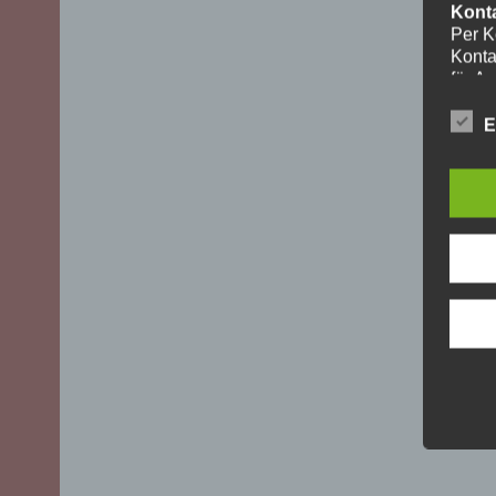
Kont
Per K
Konta
für A
ohne I
Die V
E
aussch
DSGVO)
mögli
Recht
Daten
Über 
uns z
oder 
geset
unber
YouT
Für I
Plugi
Cherr
Bei A