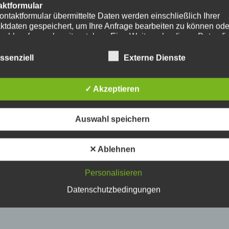
aktformular
ontaktformular übermittelte Daten werden einschließlich Ihrer
ktdaten gespeichert, um Ihre Anfrage bearbeiten zu können od
nschlussfragen bereitzustehen. Eine Weitergabe dieser Daten fi
hre Einwilligung nicht statt.
erarbeitung der in das Kontaktformular eingegebenen Daten erf
ssenziell
Externe Dienste
ließlich auf Grundlage Ihrer Einwilligung (Art. 6 Abs. 1 lit. a
. Ein Widerruf Ihrer bereits erteilten Einwilligung ist jederzeit
ch. Für den Widerruf genügt eine formlose Mitteilung per E-Mail
✓ Akzeptieren
mäßigkeit der bis zum Widerruf erfolgten
verarbeitungsvorgänge bleibt vom Widerruf unberührt.
das Kontaktformular übermittelte Daten verbleiben bei uns, bis 
Auswahl speichern
ur Löschung auffordern, Ihre Einwilligung zur Speicherung wide
keine Notwendigkeit der Datenspeicherung mehr besteht. Zwin
zliche Bestimmungen - insbesondere Aufbewahrungsfristen - bl
✕ Ablehnen
ührt.
Personalisieren
ube
ntegration und Darstellung von Videoinhalten nutzt unsere Webs
Datenschutzbedingungen
ns von YouTube. Anbieter des Videoportals ist die YouTube, LL
y Ave., San Bruno, CA 94066, USA.
ufruf einer Seite mit integriertem YouTube-Plugin wird eine