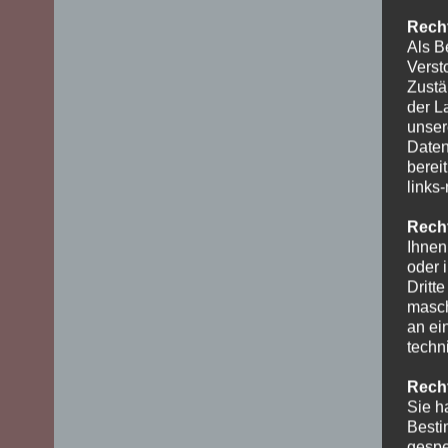
Recht
Als B
Verst
Zustä
der L
unser
Daten
berei
links
Recht
Ihnen
oder 
Dritt
masch
an ei
techn
Recht
Sie h
Besti
gespe