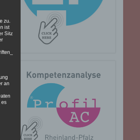
e zu.
n ist
r Sitz
er
iften_
gung
er an
Daten
 es
n