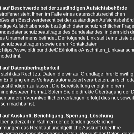
 auf Beschwerde bei der zuständigen Aufsichtsbehörde
etroffener steht Ihnen im Falle eines datenschutzrechtlichen
oßes ein Beschwerderecht bei der zuständigen Aufsichtsbehörd
ndige Aufsichtsbehörde bezüglich datenschutzrechtlicher Frage
andesdatenschutzbeauftragte des Bundeslandes, in dem sich de
es Unternehmens befindet. Der folgende Link stellt eine Liste d
schutzbeauftragten sowie deren Kontaktdaten
t: https://www.bfdi.bund.de/DE/Infothek/Anschriften_Links/anschr
-node.html.
 auf Datenübertragbarkeit
 steht das Recht zu, Daten, die wir auf Grundlage Ihrer Einwilli
in Erfüllung eines Vertrags automatisiert verarbeiten, an sich od
e aushändigen zu lassen. Die Bereitstellung erfolgt in einem
inenlesbaren Format. Sofern Sie die direkte Übertragung der 
nen anderen Verantwortlichen verlangen, erfolgt dies nur, soweit
isch machbar ist.
 auf Auskunft, Berichtigung, Sperrung, Löschung
aben jederzeit im Rahmen der geltenden gesetzlichen
mmungen das Recht auf unentgeltliche Auskunft über Ihre
icherten personenbezogenen Daten, Herkunft der Daten, dere