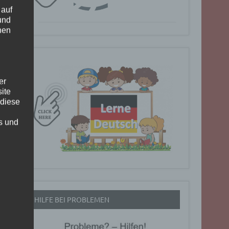
 auf
und
nen
er
ite
 diese
rs und
HILFE BEI PROBLEMEN