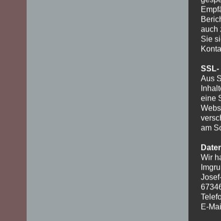
Empfä
Beric
auch 
Sie s
Konta
SSL-
Aus S
Inhal
eine 
Websi
versc
am Sc
Date
Wir h
Imgru
Josef
6734
Telef
E-Mai