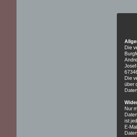
Allge
Die v
Burgf
Andre
Josef
6734
Die v
über 
Daten
Wider
Nur m
Daten
ist j
E-Mai
Daten