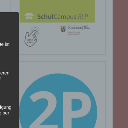
e ist:
deren
n
ligung
g per