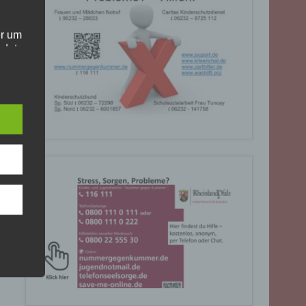
er um
ndet
olgt
. Die
Sie
rrufen
gende
eiben
ite
C, 901