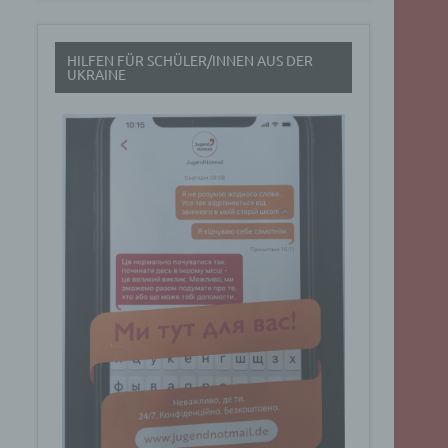
t
HILFEN FÜR SCHÜLER/INNEN AUS DER
rch
UKRAINE
.
eresse
Google
ig
t über
n
Dabei
ucht
Art. 6