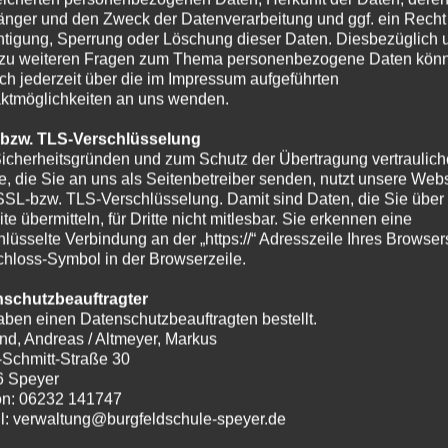
nger und den Zweck der Datenverarbeitung und ggf. ein Recht
htigung, Sperrung oder Löschung dieser Daten. Diesbezüglich 
zu weiteren Fragen zum Thema personenbezogene Daten kön
ich jederzeit über die im Impressum aufgeführten
ktmöglichkeiten an uns wenden.
 bzw. TLS-Verschlüsselung
icherheitsgründen und zum Schutz der Übertragung vertraulich
te, die Sie an uns als Seitenbetreiber senden, nutzt unsere Webs
SSL-bzw. TLS-Verschlüsselung. Damit sind Daten, die Sie über
te übermitteln, für Dritte nicht mitlesbar. Sie erkennen eine
hlüsselte Verbindung an der „https://“ Adresszeile Ihres Browse
hloss-Symbol in der Browserzeile.
nschutzbeauftragter
aben einen Datenschutzbeauftragten bestellt.
nd, Andreas / Altmeyer, Markus
-Schmitt-Straße 30
6 Speyer
on: 06232 141747
l: verwaltung@burgfeldschule-speyer.de