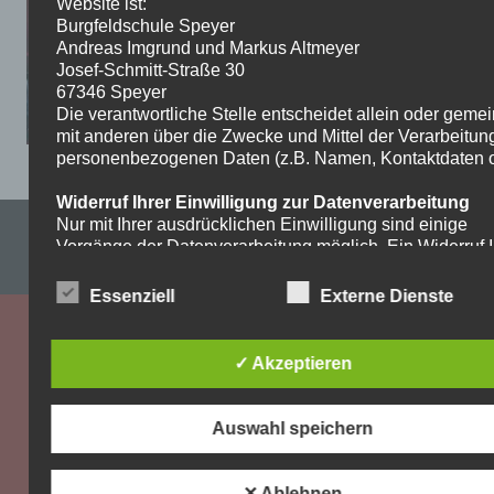
Website ist:
Burgfeldschule Speyer
Andreas Imgrund und Markus Altmeyer
Josef-Schmitt-Straße 30
67346 Speyer
Die verantwortliche Stelle entscheidet allein oder gem
mit anderen über die Zwecke und Mittel der Verarbeitun
personenbezogenen Daten (z.B. Namen, Kontaktdaten o.
Widerruf Ihrer Einwilligung zur Datenverarbeitung
Nur mit Ihrer ausdrücklichen Einwilligung sind einige
Impressum & Datenschutzerklärung
Vorgänge der Datenverarbeitung möglich. Ein Widerruf I
bereits erteilten Einwilligung ist jederzeit möglich. Für d
WordPress-Theme: Dynamic News von ThemeZee.
Widerruf genügt eine formlose Mitteilung per E-Mail. Die
Essenziell
Externe Dienste
Rechtmäßigkeit der bis zum Widerruf erfolgten
Datenverarbeitung bleibt vom Widerruf unberührt.
✓ Akzeptieren
Recht auf Beschwerde bei der zuständigen
Aufsichtsbehörde
Als Betroffener steht Ihnen im Falle eines
Auswahl speichern
datenschutzrechtlichen Verstoßes ein Beschwerderecht
der zuständigen Aufsichtsbehörde zu. Zuständige
Aufsichtsbehörde bezüglich datenschutzrechtlicher Frag
✕ Ablehnen