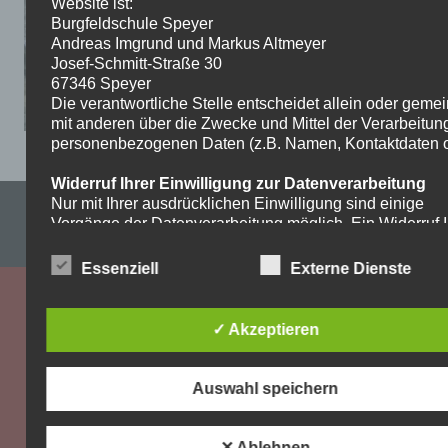
Website ist:
Burgfeldschule Speyer
Andreas Imgrund und Markus Altmeyer
Josef-Schmitt-Straße 30
67346 Speyer
Die verantwortliche Stelle entscheidet allein oder gem
mit anderen über die Zwecke und Mittel der Verarbeitun
personenbezogenen Daten (z.B. Namen, Kontaktdaten o.
Widerruf Ihrer Einwilligung zur Datenverarbeitung
Nur mit Ihrer ausdrücklichen Einwilligung sind einige
Impressum & Datenschutzerklärung
Vorgänge der Datenverarbeitung möglich. Ein Widerruf I
bereits erteilten Einwilligung ist jederzeit möglich. Für d
WordPress-Theme: Dynamic News von ThemeZee.
Widerruf genügt eine formlose Mitteilung per E-Mail. Die
Essenziell
Externe Dienste
Rechtmäßigkeit der bis zum Widerruf erfolgten
Datenverarbeitung bleibt vom Widerruf unberührt.
✓ Akzeptieren
Recht auf Beschwerde bei der zuständigen
Aufsichtsbehörde
Als Betroffener steht Ihnen im Falle eines
Auswahl speichern
datenschutzrechtlichen Verstoßes ein Beschwerderecht
der zuständigen Aufsichtsbehörde zu. Zuständige
Aufsichtsbehörde bezüglich datenschutzrechtlicher Frag
✕ Ablehnen