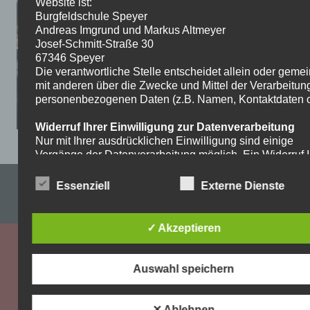
Website ist:
Burgfeldschule Speyer
Andreas Imgrund und Markus Altmeyer
Josef-Schmitt-Straße 30
67346 Speyer
Die verantwortliche Stelle entscheidet allein oder gem
mit anderen über die Zwecke und Mittel der Verarbeitun
personenbezogenen Daten (z.B. Namen, Kontaktdaten o.
Widerruf Ihrer Einwilligung zur Datenverarbeitung
Nur mit Ihrer ausdrücklichen Einwilligung sind einige
Vorgänge der Datenverarbeitung möglich. Ein Widerruf I
bereits erteilten Einwilligung ist jederzeit möglich. Für d
Impressum & Datenschutzerklärung
Widerruf genügt eine formlose Mitteilung per E-Mail. Die
Essenziell
Externe Dienste
Rechtmäßigkeit der bis zum Widerruf erfolgten
WordPress-Theme: Dynamic News von ThemeZee.
Datenverarbeitung bleibt vom Widerruf unberührt.
✓ Akzeptieren
Recht auf Beschwerde bei der zuständigen
Aufsichtsbehörde
Als Betroffener steht Ihnen im Falle eines
Auswahl speichern
datenschutzrechtlichen Verstoßes ein Beschwerderecht
der zuständigen Aufsichtsbehörde zu. Zuständige
Aufsichtsbehörde bezüglich datenschutzrechtlicher Frag
✕ Ablehnen