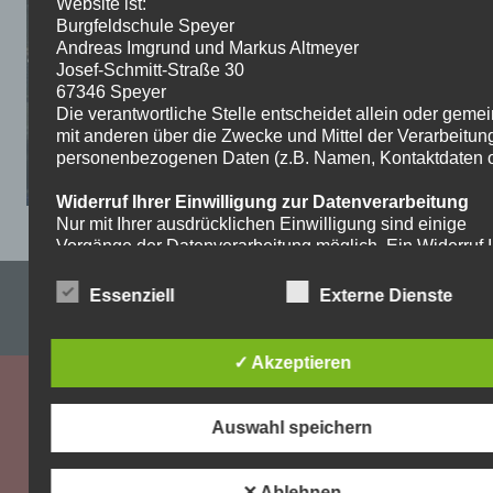
Website ist:
Burgfeldschule Speyer
Andreas Imgrund und Markus Altmeyer
Josef-Schmitt-Straße 30
67346 Speyer
Die verantwortliche Stelle entscheidet allein oder gem
mit anderen über die Zwecke und Mittel der Verarbeitun
personenbezogenen Daten (z.B. Namen, Kontaktdaten o.
Widerruf Ihrer Einwilligung zur Datenverarbeitung
Nur mit Ihrer ausdrücklichen Einwilligung sind einige
Vorgänge der Datenverarbeitung möglich. Ein Widerruf I
bereits erteilten Einwilligung ist jederzeit möglich. Für d
Impressum & Datenschutzerklärung
Widerruf genügt eine formlose Mitteilung per E-Mail. Die
Essenziell
Externe Dienste
Rechtmäßigkeit der bis zum Widerruf erfolgten
WordPress-Theme: Dynamic News von ThemeZee.
Datenverarbeitung bleibt vom Widerruf unberührt.
✓ Akzeptieren
Recht auf Beschwerde bei der zuständigen
Aufsichtsbehörde
Als Betroffener steht Ihnen im Falle eines
Auswahl speichern
datenschutzrechtlichen Verstoßes ein Beschwerderecht
der zuständigen Aufsichtsbehörde zu. Zuständige
Aufsichtsbehörde bezüglich datenschutzrechtlicher Frag
✕ Ablehnen